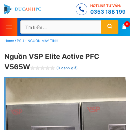
Chuyển
HOTLINE TƯ VẤN:
đến
0353 188 199
nội
Tìm
0
dung
kiếm
cho:
Home
/
PSU - NGUỒN MÁY TÍNH
Nguồn VSP Elite Active PFC
V565W
(
0
đánh giá)
Đ
ư
ợ
c
x
ế
p
h
ạ
n
g
0