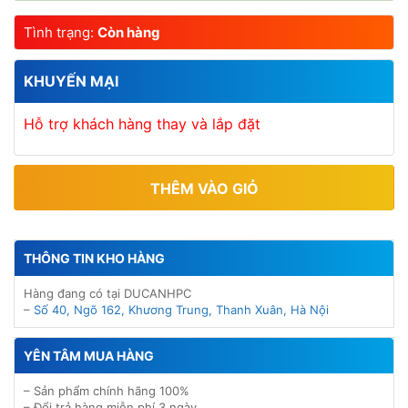
Tình trạng:
Còn hàng
KHUYẾN MẠI
Hỗ trợ khách hàng thay và lắp đặt
THÊM VÀO GIỎ
THÔNG TIN KHO HÀNG
Hàng đang có tại DUCANHPC
–
Số 40, Ngõ 162, Khương Trung, Thanh Xuân, Hà Nội
YÊN TÂM MUA HÀNG
– Sản phẩm chính hãng 100%
– Đổi trả hàng miễn phí 3 ngày