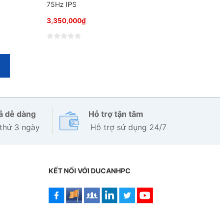
75Hz IPS
3,350,000
₫
Đ
ư
ợ
c
x
ế
p
h
ạ
n
g
rả dễ dàng
Hỗ trợ tận tâm
0
5
thử 3 ngày
Hỗ trợ sử dụng 24/7
s
a
o
KẾT NỐI VỚI DUCANHPC