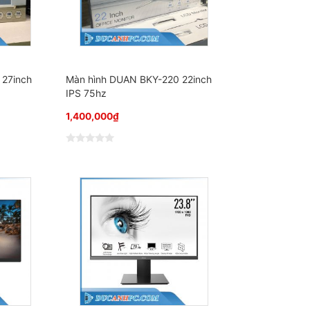
s
a
o
 27inch
Màn hình DUAN BKY-220 22inch
IPS 75hz
1,400,000
₫
Đ
ư
ợ
c
x
ế
p
h
ạ
n
g
0
5
s
a
o