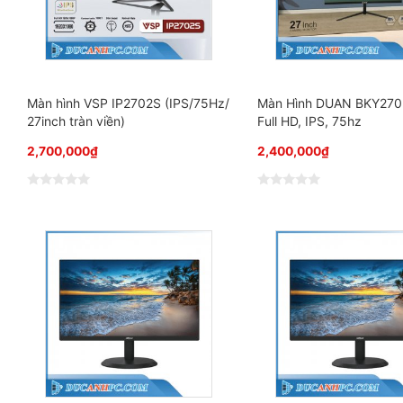
s
s
a
a
o
o
Màn hình VSP IP2702S (IPS/75Hz/
Màn Hình DUAN BKY270
27inch tràn viền)
Full HD, IPS, 75hz
2,700,000
₫
2,400,000
₫
Đ
Đ
ư
ư
ợ
ợ
c
c
x
x
ế
ế
p
p
h
h
ạ
ạ
n
n
g
g
0
0
5
5
s
s
a
a
o
o