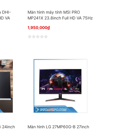
a DHI-
Màn hình máy tính MSI PRO
HD VA
MP241X 23.8inch Full HD VA 75Hz
1,950,000
₫
Đ
ư
ợ
c
x
ế
p
h
ạ
n
g
0
5
s
a
o
 24inch
Màn hình LG 27MP60G-B 27inch