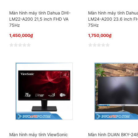
Màn hình máy tính Dahua DHI-
Màn hình máy tính Dahu
LM22-A200 21,5 inch FHD VA
LM24-A200 23.6 inch F
75Hz
75Hz
1,450,000
₫
1,750,000
₫
Đ
Đ
ư
ư
ợ
ợ
c
c
x
x
ế
ế
p
p
h
h
ạ
ạ
n
n
g
g
0
0
5
5
s
s
a
a
o
o
Màn hình máy tính ViewSonic
Màn hình DUAN BKY-248