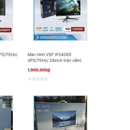
IPS/75Hz/
Màn hình VSP IP2408S
(IPS/75Hz/ 24inch tràn viền)
1,900,000
₫
Đ
ư
ợ
c
x
ế
p
h
ạ
n
g
0
5