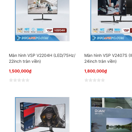
Màn hình VSP V2204H (LED/75Hz/
Màn hình VSP V2407S (
22inch tràn viền)
24inch tràn viền)
1,500,000
₫
1,800,000
₫
Đ
Đ
ư
ư
ợ
ợ
c
c
x
x
ế
ế
p
p
h
h
ạ
ạ
n
n
g
g
0
0
5
5