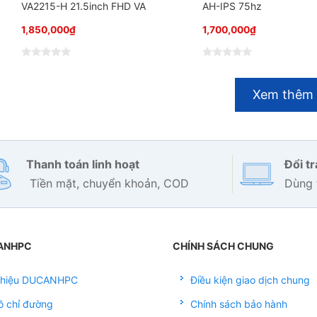
VA2215-H 21.5inch FHD VA
AH-IPS 75hz
1,850,000
₫
1,700,000
₫
Đ
Đ
ư
ư
ợ
ợ
Xem thêm
c
c
x
x
ế
ế
p
p
h
h
ạ
ạ
n
n
g
g
Thanh toán linh hoạt
Đổi t
0
0
5
5
Tiền mặt, chuyển khoản, COD
Dùng 
s
s
a
a
o
o
ANHPC
CHÍNH SÁCH CHUNG
 thiệu DUCANHPC
Điều kiện giao dịch chung
ồ chỉ đường
Chính sách bảo hành