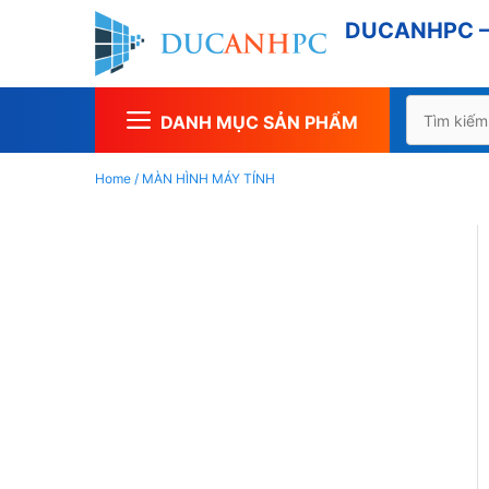
Chuyển
DUCANHPC – 
đến
nội
dung
Tìm
DANH MỤC SẢN PHẨM
kiếm
cho:
Home
/
MÀN HÌNH MÁY TÍNH