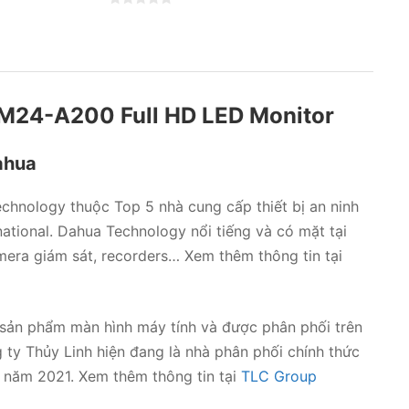
ư
Đ
ợ
ư
c
ợ
x
c
ế
x
p
ế
h
p
ạ
h
n
LM24-A200 Full HD LED Monitor
ạ
g
n
0
g
5
0
s
5
ahua
a
s
o
a
o
chnology thuộc Top 5 nhà cung cấp thiết bị an ninh
rnational. Dahua Technology nổi tiếng và có mặt tại
mera giám sát, recorders… Xem thêm thông tin tại
 sản phẩm màn hình máy tính và được phân phối trên
g ty Thủy Linh hiện đang là nhà phân phối chính thức
 năm 2021. Xem thêm thông tin tại
TLC Group