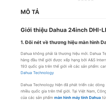
ư
Đ
ợ
ư
c
MÔ TẢ
ợ
x
c
ế
x
p
ế
h
p
ạ
h
n
Giới thiệu Dahua 24inch DHI-
ạ
g
n
0
g
5
0
s
5
1. Đôi nét về thương hiệu màn hình D
a
s
o
a
o
Dahua không phải là thương hiệu mới. Dahua Te
hàng đầu thế giới được xếp hạng bởi A&S Inte
193 quốc gia trên thế giới về các sản phẩm: ca
Dahua Technology
Dahua Technology hiện đã phát triển các dòng
nhiều quốc gia trên thế giới. Tại Việt Nam, Côn
của các sản phẩm
màn hình máy tính Dahua
từ