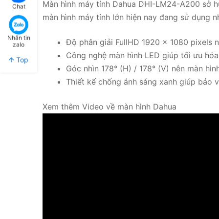
Màn hình máy tính Dahua DHI-LM24-A200 sở hữ
Chat
màn hình máy tính lớn hiện nay đang sử dụng n
Nhắn tin
Độ phân giải FullHD 1920 x 1080 pixels n
zalo
Công nghệ màn hình LED giúp tối ưu hó
Top
Góc nhìn 178° (H) / 178° (V) nên màn hì
Thiết kế chống ánh sáng xanh giúp bảo 
Xem thêm Video về màn hình Dahua