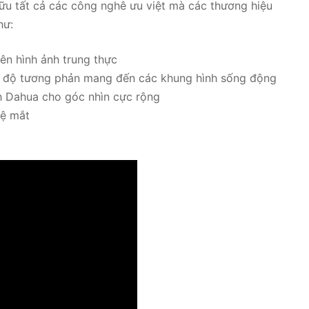
u tất cả các công nghê ưu việt mà các thương hiệu
hư:
ên hình ảnh trung thực
a độ tương phản mang đến các khung hình sống động
nh Dahua cho góc nhìn cực rộng
vệ mắt