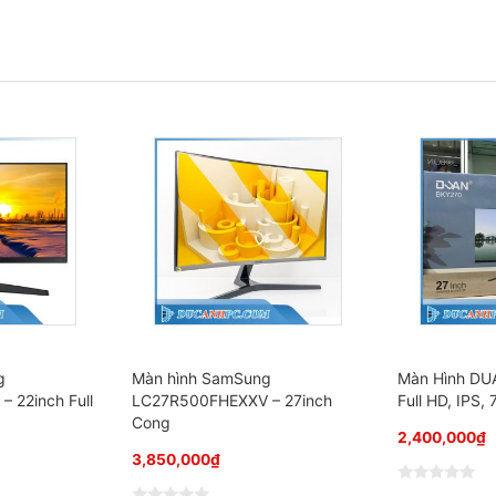
g
Màn hình SamSung
Màn Hình DU
 22inch Full
LC27R500FHEXXV – 27inch
Full HD, IPS,
Cong
2,400,000
₫
3,850,000
₫
Đ