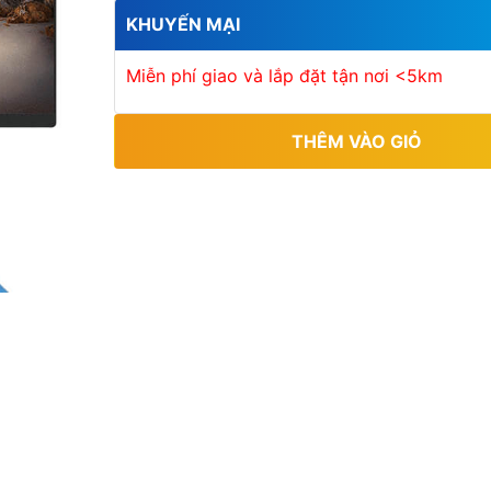
5
KHUYẾN MẠI
s
a
o
Miễn phí giao và lắp đặt tận nơi <5km
THÊM VÀO GIỎ