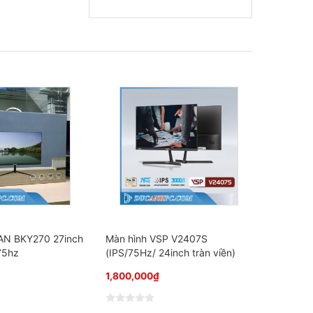
AN BKY270 27inch
Màn hình VSP V2407S
 75hz
(IPS/75Hz/ 24inch tràn viền)
1,800,000
₫
Đ