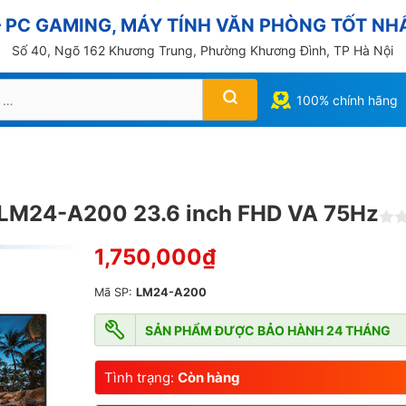
PC GAMING, MÁY TÍNH VĂN PHÒNG TỐT NHẤ
Số 40, Ngõ 162 Khương Trung, Phường Khương Đình, TP Hà Nội
100% chính hãng
-LM24-A200 23.6 inch FHD VA 75Hz
Đ
1,750,000
₫
ư
ợ
c
Mã SP:
LM24-A200
x
ế
p
SẢN PHẨM ĐƯỢC BẢO HÀNH 24 THÁNG
h
ạ
n
Tình trạng:
Còn hàng
g
0