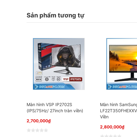
Sản phẩm tương tự
Màn hình VSP IP2702S
Màn hình SamSun
(IPS/75Hz/ 27inch tràn viền)
LF22T350FHEXXV –
Viền
2,700,000
₫
2,800,000
₫
Đ