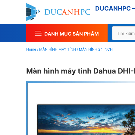
Chuyển
DUCANHPC – 
đến
nội
dung
Tìm
DANH MỤC SẢN PHẨM
kiếm
cho:
Home
/
MÀN HÌNH MÁY TÍNH
/
MÀN HÌNH 24 INCH
Màn hình máy tính Dahua DHI