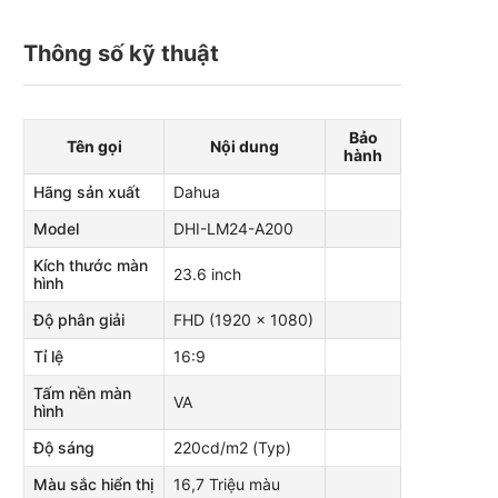
ư
ợ
c
Thông số kỹ thuật
x
ế
p
h
ạ
n
Bảo
g
Tên gọi
Nội dung
hành
0
5
s
Hãng sản xuất
Dahua
a
o
Model
DHI-LM24-A200
Kích thước màn
23.6 inch
hình
Độ phân giải
FHD (1920 x 1080)
Tỉ lệ
16:9
Tấm nền màn
VA
hình
Độ sáng
220cd/m2 (Typ)
Màu sắc hiển thị
16,7 Triệu màu