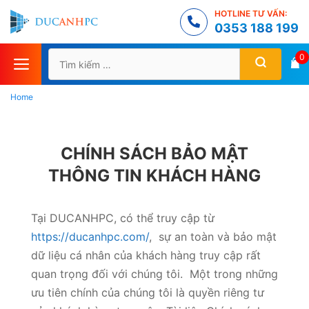
Chuyển
HOTLINE TƯ VẤN:
đến
0353 188 199
nội
Tìm
0
dung
kiếm
cho:
Home
CHÍNH SÁCH BẢO MẬT
THÔNG TIN KHÁCH HÀNG
Tại DUCANHPC, có thể truy cập từ
https://ducanhpc.com/
, sự an toàn và bảo mật
dữ liệu cá nhân của khách hàng truy cập rất
quan trọng đối với chúng tôi. Một trong những
ưu tiên chính của chúng tôi là quyền riêng tư