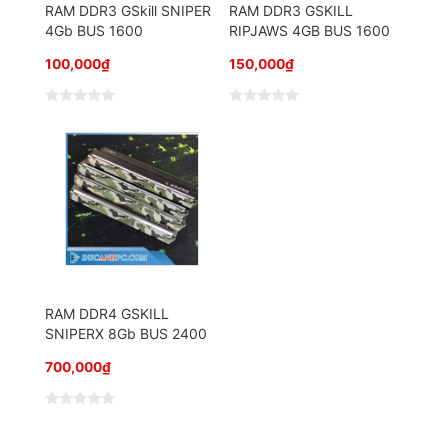
o
RAM DDR3 GSkill SNIPER
RAM DDR3 GSKILL
4Gb BUS 1600
RIPJAWS 4GB BUS 1600
100,000
₫
150,000
₫
Đ
Đ
ư
ư
ợ
ợ
c
c
x
x
ế
ế
p
p
h
h
ạ
ạ
n
n
g
g
0
0
5
5
s
s
a
a
o
o
RAM DDR4 GSKILL
SNIPERX 8Gb BUS 2400
700,000
₫
Đ
ư
ợ