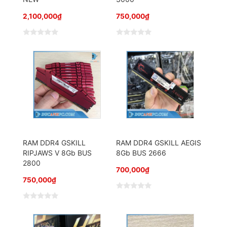
2,100,000
₫
750,000
₫
Đ
Đ
ư
ư
ợ
ợ
c
c
x
x
ế
ế
p
p
h
h
ạ
ạ
n
n
g
g
0
0
5
5
s
s
a
a
o
o
RAM DDR4 GSKILL
RAM DDR4 GSKILL AEGIS
RIPJAWS V 8Gb BUS
8Gb BUS 2666
2800
700,000
₫
750,000
₫
Đ
ư
Đ
ợ
ư
c
ợ
x
c