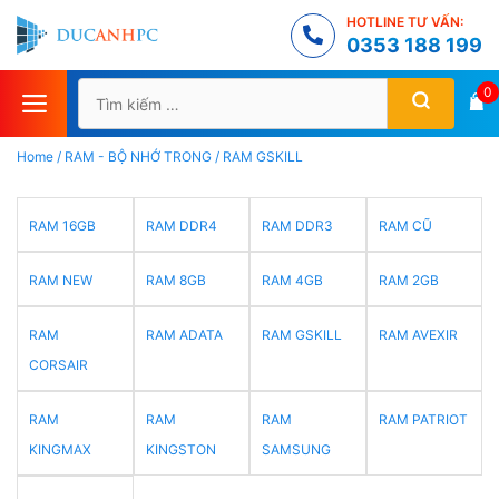
Chuyển
HOTLINE TƯ VẤN:
đến
0353 188 199
nội
Tìm
0
dung
kiếm
cho:
Home
/
RAM - BỘ NHỚ TRONG
/
RAM GSKILL
RAM 16GB
RAM DDR4
RAM DDR3
RAM CŨ
RAM NEW
RAM 8GB
RAM 4GB
RAM 2GB
RAM
RAM ADATA
RAM GSKILL
RAM AVEXIR
CORSAIR
RAM
RAM
RAM
RAM PATRIOT
KINGMAX
KINGSTON
SAMSUNG