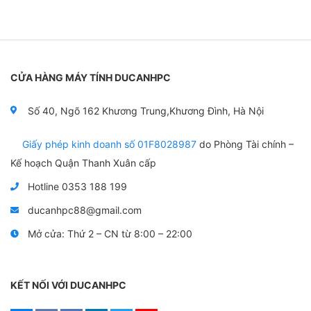
c
x
ế
p
h
ạ
n
g
CỬA HÀNG MÁY TÍNH DUCANHPC
0
5
s
a
Số 40, Ngõ 162 Khương Trung,Khương Đình, Hà Nội
o
Giấy phép kinh doanh số 01F8028987
do Phòng Tài chính –
Kế hoạch Quận Thanh Xuân cấp
Hotline 0353 188 199
ducanhpc88@gmail.com
Mở cửa: Thứ 2 – CN từ 8:00 – 22:00
KẾT NỐI VỚI DUCANHPC