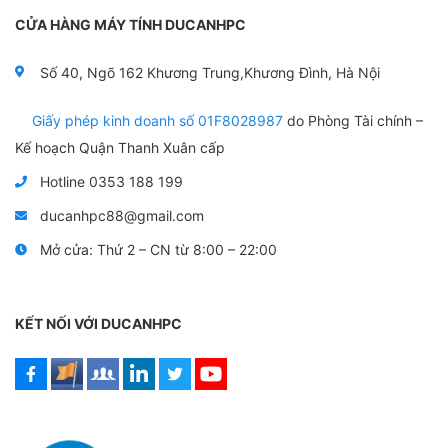
ế
ế
p
p
CỬA HÀNG MÁY TÍNH DUCANHPC
h
h
ạ
ạ
n
n
Số 40, Ngõ 162 Khương Trung,Khương Đình, Hà Nội
g
g
0
0
5
5
Giấy phép kinh doanh số 01F8028987
do Phòng Tài chính –
s
s
a
a
Kế hoạch Quận Thanh Xuân cấp
o
o
Hotline 0353 188 199
ducanhpc88@gmail.com
Mở cửa: Thứ 2 – CN từ 8:00 – 22:00
KẾT NỐI VỚI DUCANHPC