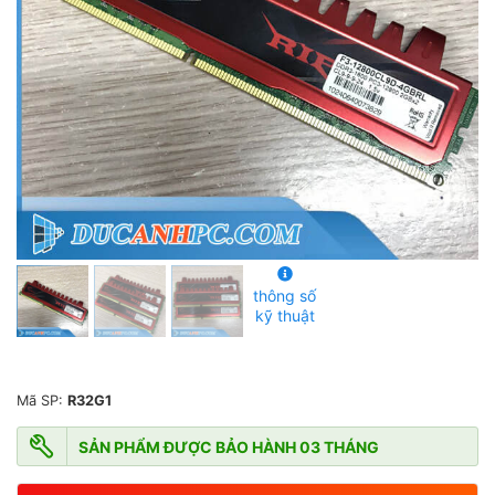
5
s
a
o
thông số
kỹ thuật
Mã SP:
R32G1
SẢN PHẨM ĐƯỢC BẢO HÀNH 03 THÁNG