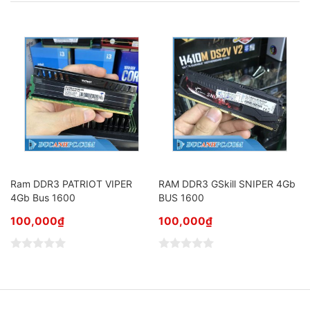
Ram DDR3 PATRIOT VIPER
RAM DDR3 GSkill SNIPER 4Gb
4Gb Bus 1600
BUS 1600
100,000
₫
100,000
₫
Đ
Đ
ư
ư
ợ
ợ
c
c
x
x