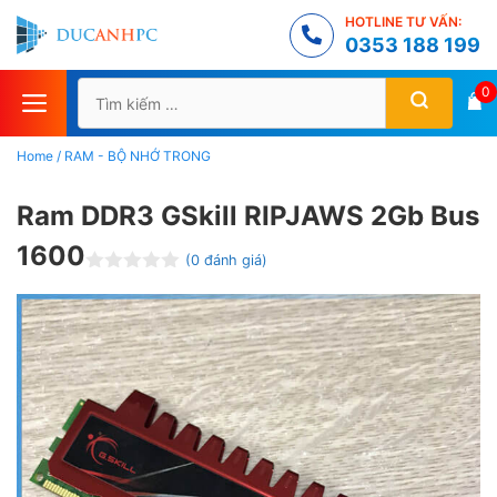
Chuyển
HOTLINE TƯ VẤN:
đến
0353 188 199
nội
Tìm
0
dung
kiếm
cho:
Home
/
RAM - BỘ NHỚ TRONG
Ram DDR3 GSkill RIPJAWS 2Gb Bus
1600
(
0
đánh giá)
Đ
ư
ợ
c
x
ế
p
h
ạ
n
g
0