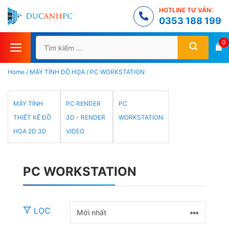
Chuyển
HOTLINE TƯ VẤN:
đến
0353 188 199
nội
Tìm
0
dung
kiếm
cho:
Home
/
MÁY TÍNH ĐỒ HỌA
/
PC WORKSTATION
MÁY TÍNH
PC RENDER
PC
THIẾT KẾ ĐỒ
3D - RENDER
WORKSTATION
HỌA 2D 3D
VIDEO
PC WORKSTATION
LỌC