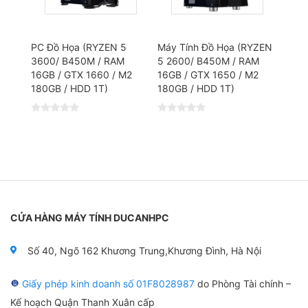
0
0
5
5
s
s
a
a
o
o
PC Đồ Họa (RYZEN 5
Máy Tính Đồ Họa (RYZEN
3600/ B450M / RAM
5 2600/ B450M / RAM
16GB / GTX 1660 / M2
16GB / GTX 1650 / M2
180GB / HDD 1T)
180GB / HDD 1T)
Đ
Đ
ư
ư
ợ
ợ
c
c
x
x
ế
ế
p
p
h
h
ạ
ạ
n
n
g
g
CỬA HÀNG MÁY TÍNH DUCANHPC
0
0
5
5
s
s
a
a
Số 40, Ngõ 162 Khương Trung,Khương Đình, Hà Nội
o
o
Giấy phép kinh doanh số 01F8028987
do Phòng Tài chính –
Kế hoạch Quận Thanh Xuân cấp