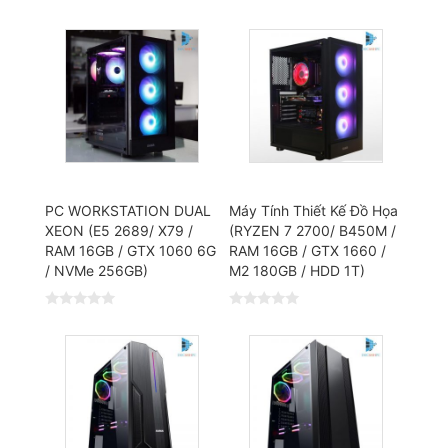
PC WORKSTATION DUAL
Máy Tính Thiết Kế Đồ Họa
XEON (E5 2689/ X79 /
(RYZEN 7 2700/ B450M /
RAM 16GB / GTX 1060 6G
RAM 16GB / GTX 1660 /
/ NVMe 256GB)
M2 180GB / HDD 1T)
Đ
Đ
ư
ư
ợ
ợ
c
c
x
x
ế
ế
p
p
h
h
ạ
ạ
n
n
g
g