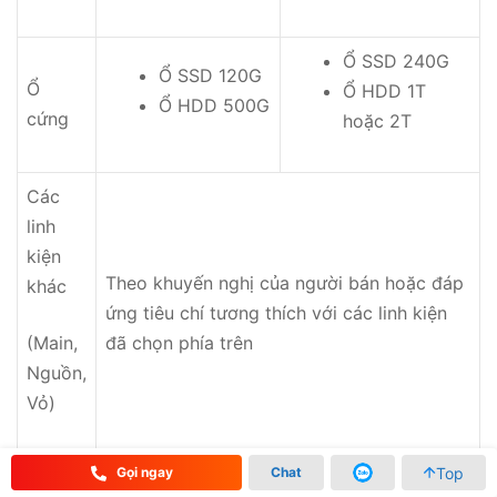
Ổ SSD 240G
Ổ SSD 120G
Ổ
Ổ HDD 1T
Ổ HDD 500G
cứng
hoặc 2T
Các
linh
kiện
Theo khuyến nghị của người bán hoặc đáp
khác
ứng tiêu chí tương thích với các linh kiện
(Main,
đã chọn phía trên
Nguồn,
Vỏ)
Top
Gọi ngay
Chat