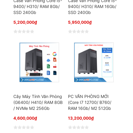
Case Văn Phòng Core i5-
Case Văn Phòng Core i5-
9400/ H310/ RAM 8Gb/
9400/ H310/ RAM 16Gb/
SSD 240Gb
SSD 240Gb
5,200,000
₫
5,950,000
₫
Đ
Đ
ư
ư
ợ
ợ
c
c
x
x
ế
ế
p
p
h
h
ạ
ạ
n
n
g
g
0
0
5
5
s
s
a
a
o
o
Cây Máy Tính Văn Phòng
PC VĂN PHÒNG MỚI
(G6400/ H410/ RAM 8GB
(Core I7 12700/ B760/
/ NVMe M2 256Gb
RAM 16Gb/ M2 512Gb
4,600,000
₫
13,200,000
₫