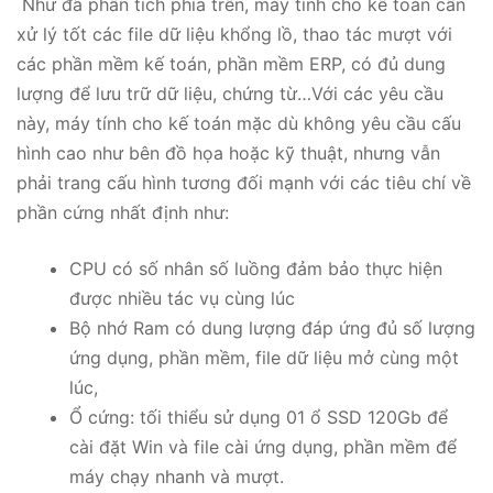
Như đã phân tích phía trên, máy tính cho kế toán cần
xử lý tốt các file dữ liệu khổng lồ, thao tác mượt với
các phần mềm kế toán, phần mềm ERP, có đủ dung
lượng để lưu trữ dữ liệu, chứng từ…Với các yêu cầu
này, máy tính cho kế toán mặc dù không yêu cầu cấu
hình cao như bên đồ họa hoặc kỹ thuật, nhưng vẫn
phải trang cấu hình tương đối mạnh với các tiêu chí về
phần cứng nhất định như:
CPU có số nhân số luồng đảm bảo thực hiện
được nhiều tác vụ cùng lúc
Bộ nhớ Ram có dung lượng đáp ứng đủ số lượng
ứng dụng, phần mềm, file dữ liệu mở cùng một
lúc,
Ổ cứng: tối thiểu sử dụng 01 ổ SSD 120Gb để
cài đặt Win và file cài ứng dụng, phần mềm để
máy chạy nhanh và mượt.