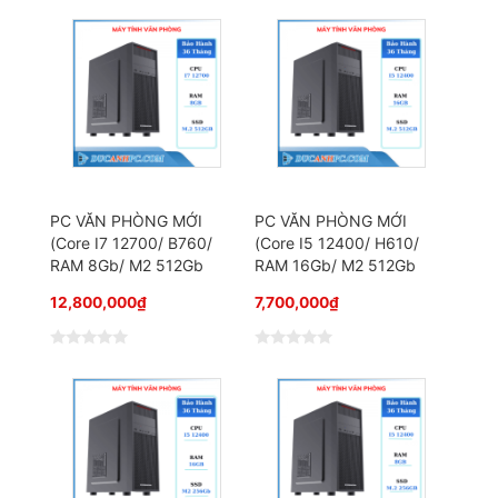
Đ
Đ
ư
ư
ợ
ợ
c
c
x
x
ế
ế
p
p
h
h
ạ
ạ
n
n
g
g
0
0
5
5
s
s
a
a
o
o
PC VĂN PHÒNG MỚI
PC VĂN PHÒNG MỚI
(Core I7 12700/ B760/
(Core I5 12400/ H610/
RAM 8Gb/ M2 512Gb
RAM 16Gb/ M2 512Gb
12,800,000
₫
7,700,000
₫
Đ
Đ
ư
ư
ợ
ợ
c
c
x
x
ế
ế
p
p
h
h
ạ
ạ
n
n