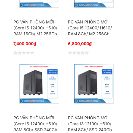
g
g
0
0
5
5
s
s
a
a
o
o
PC VĂN PHÒNG MỚI
PC VĂN PHÒNG MỚI
(Core I5 12400/ H610/
(Core I5 12400/ H610/
RAM 16Gb/ M2 256Gb
RAM 8Gb/ M2 256Gb
7,400,000
₫
6,800,000
₫
Đ
Đ
ư
ư
ợ
ợ
c
c
x
x
ế
ế
p
p
h
h
ạ
ạ
n
n
g
g
0
0
5
5
s
s
a
a
o
o
PC VĂN PHÒNG MỚI
PC VĂN PHÒNG MỚI
(Core I5 12400/ H610/
(Core I3 12100/ H610/
RAM 8Gb/ SSD 240Gb
RAM 8Gb/ SSD 240Gb