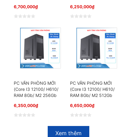
6,700,000
₫
6,250,000
₫
Đ
Đ
ư
ư
ợ
ợ
c
c
x
x
ế
ế
p
p
h
h
ạ
ạ
n
n
g
g
0
0
5
5
s
s
a
a
o
o
PC VĂN PHÒNG MỚI
PC VĂN PHÒNG MỚI
(Core I3 12100/ H610/
(Core I3 12100/ H610/
RAM 8Gb/ M2 256Gb
RAM 8Gb/ M2 512Gb
6,350,000
₫
6,650,000
₫
Đ
Đ
ư
ư
ợ
ợ
Xem thêm
c
c
x
x