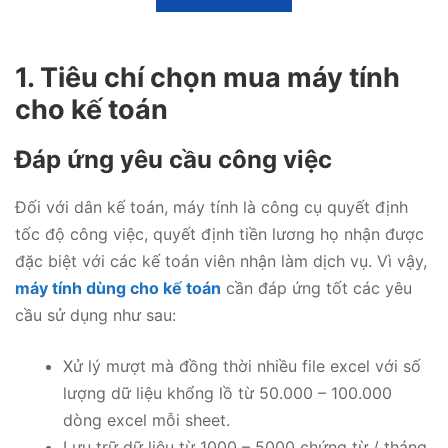
ế
ế
p
p
h
h
ạ
ạ
n
n
1. Tiêu chí chọn mua máy tính
g
g
0
0
cho kế toán
5
5
s
s
a
a
o
o
Đáp ứng yêu cầu công việc
Đối với dân kế toán, máy tính là công cụ quyết định
tốc độ công việc, quyết định tiền lương họ nhận được
đặc biệt với các kế toán viên nhận làm dịch vụ. Vì vậy,
máy tính dùng cho kế toán
cần đáp ứng tốt các yêu
cầu sử dụng như sau:
Xử lý mượt mà đồng thời nhiều file excel với số
lượng dữ liệu khổng lồ từ 50.000 – 100.000
dòng excel mỗi sheet.
Lưu trữ dữ liệu từ 1000 – 5000 chứng từ / tháng