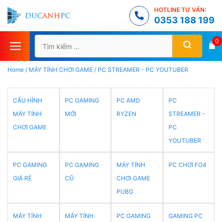
Chuyển
HOTLINE TƯ VẤN:
đến
0353 188 199
nội
Tìm
0
dung
kiếm
cho:
Home
/
MÁY TÍNH CHƠI GAME
/
PC STREAMER - PC YOUTUBER
CẤU HÌNH
PC GAMING
PC AMD
PC
MÁY TÍNH
MỚI
RYZEN
STREAMER -
CHƠI GAME
PC
YOUTUBER
PC GAMING
PC GAMING
MÁY TÍNH
PC CHƠI FO4
GIÁ RẺ
CŨ
CHƠI GAME
PUBG
MÁY TÍNH
MÁY TÍNH
PC GAMING
GAMING PC