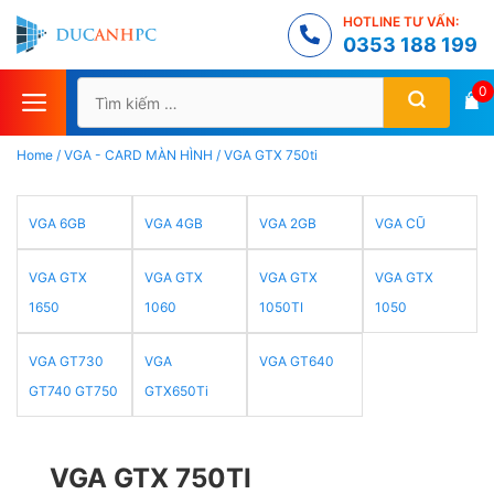
Chuyển
HOTLINE TƯ VẤN:
đến
0353 188 199
nội
Tìm
0
dung
kiếm
cho:
Home
/
VGA - CARD MÀN HÌNH
/
VGA GTX 750ti
VGA 6GB
VGA 4GB
VGA 2GB
VGA CŨ
VGA GTX
VGA GTX
VGA GTX
VGA GTX
1650
1060
1050TI
1050
VGA GT730
VGA
VGA GT640
GT740 GT750
GTX650Ti
VGA GTX 750TI