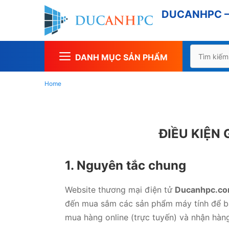
Chuyển
DUCANHPC – 
đến
nội
dung
Tìm
DANH MỤC SẢN PHẨM
kiếm
cho:
Home
ĐIỀU KIỆN
1. Nguyên tắc chung
Website thương mại điện tử
Ducanhpc.c
đến mua sắm các sản phẩm máy tính để bàn
mua hàng online (trực tuyến) và nhận hàn