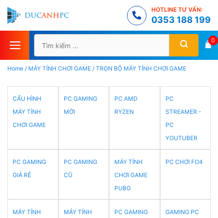
Chuyển
HOTLINE TƯ VẤN:
đến
0353 188 199
nội
Tìm
0
dung
kiếm
cho:
Home
/
MÁY TÍNH CHƠI GAME
/
TRỌN BỘ MÁY TÍNH CHƠI GAME
CẤU HÌNH
PC GAMING
PC AMD
PC
MÁY TÍNH
MỚI
RYZEN
STREAMER -
CHƠI GAME
PC
YOUTUBER
PC GAMING
PC GAMING
MÁY TÍNH
PC CHƠI FO4
GIÁ RẺ
CŨ
CHƠI GAME
PUBG
MÁY TÍNH
MÁY TÍNH
PC GAMING
GAMING PC