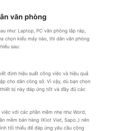
ạ
n
g
0
dân văn phòng
5
s
a
o
au như: Laptop, PC văn phòng lắp ráp,
ựa chọn kiểu máy nào, thì dân văn phòng
thiểu sau:
yết định hiệu suất công việc và hiệu quả
hập cho dân công sở. Vì vậy, dù bạn chọn
thiết bị này đáp ứng tốt và đầy đủ các
m việc với các phần mềm nhẹ như Word,
hần mềm bán hàng (Kiot Viet, Sapo..) nên
ình tối thiểu để đáp ứng yêu cầu công