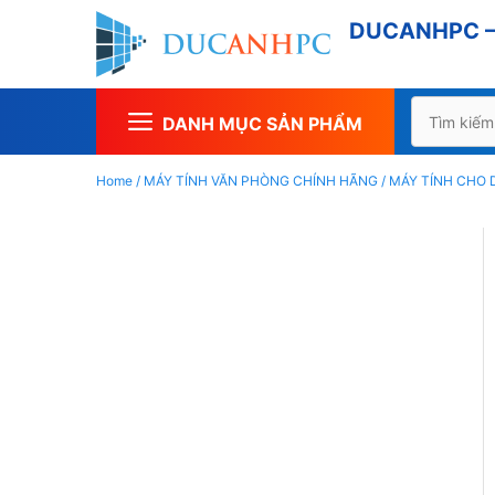
Chuyển
DUCANHPC – 
đến
nội
dung
Tìm
DANH MỤC SẢN PHẨM
kiếm
cho:
Home
/
MÁY TÍNH VĂN PHÒNG CHÍNH HÃNG
/
MÁY TÍNH CHO 