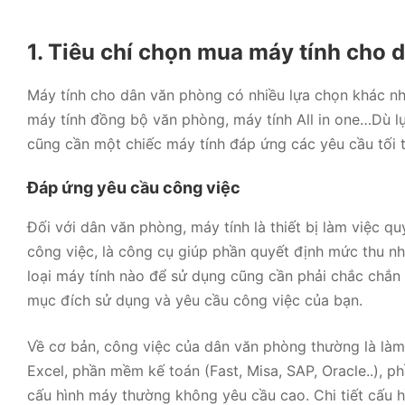
ạ
ạ
n
n
g
g
0
0
1. Tiêu chí chọn mua máy tính cho 
5
5
s
s
a
a
o
o
Máy tính cho dân văn phòng có nhiều lựa chọn khác nh
máy tính đồng bộ văn phòng, máy tính All in one…Dù l
cũng cần một chiếc máy tính đáp ứng các yêu cầu tối 
Đáp ứng yêu cầu công việc
Đối với dân văn phòng, máy tính là thiết bị làm việc qu
công việc, là công cụ giúp phần quyết định mức thu n
loại máy tính nào để sử dụng cũng cần phải chắc chắn 
mục đích sử dụng và yêu cầu công việc của bạn.
Về cơ bản, công việc của dân văn phòng thường là là
Excel, phần mềm kế toán (Fast, Misa, SAP, Oracle..), p
cấu hình máy thường không yêu cầu cao. Chi tiết cấu h