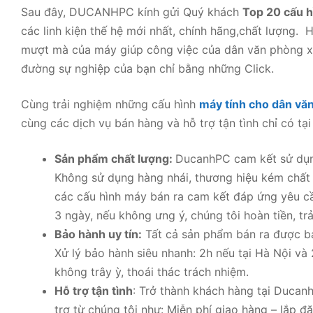
Sau đây, DUCANHPC kính gửi Quý khách
Top 20 cấu h
các linh kiện thế hệ mới nhất, chính hãng,chất lượng. 
mượt mà của máy giúp công việc của dân văn phòng xử
đường sự nghiệp của bạn chỉ bằng những Click.
Cùng trải nghiệm những cấu hình
máy tính cho dân vă
cùng các dịch vụ bán hàng và hỗ trợ tận tình chỉ có t
Sản phẩm chất lượng:
DucanhPC cam kết sử dụng 
Không sử dụng hàng nhái, thương hiệu kém chất
các cấu hình máy bán ra cam kết đáp ứng yêu c
3 ngày, nếu không ưng ý, chúng tôi hoàn tiền, tr
Bảo hành uy tín:
Tất cả sản phẩm bán ra được bảo
Xử lý bảo hành siêu nhanh: 2h nếu tại Hà Nội và 
không trây ỳ, thoái thác trách nhiệm.
Hỗ trợ tận tình
: Trở thành khách hàng tại Ducan
trợ từ chúng tôi như: Miễn phí giao hàng – lắp đặ