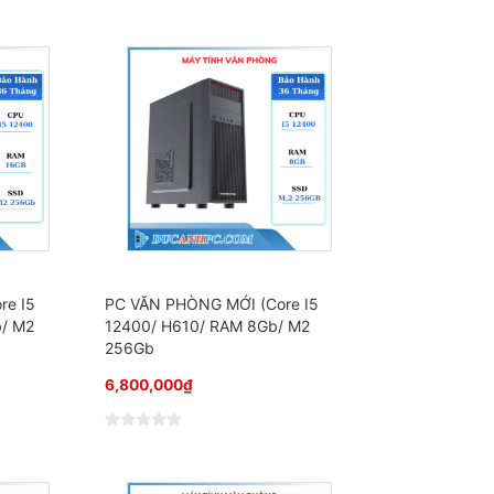
Đ
ư
ợ
c
x
ế
p
h
ạ
n
g
0
5
s
a
o
re I5
PC VĂN PHÒNG MỚI (Core I5
b/ M2
12400/ H610/ RAM 8Gb/ M2
256Gb
6,800,000
₫
Đ
ư
ợ
c