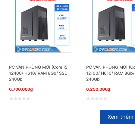
x
x
ế
ế
p
p
h
h
ạ
ạ
n
n
g
g
0
0
5
5
s
s
a
a
o
o
PC VĂN PHÒNG MỚI (Core I5
PC VĂN PHÒNG MỚI (Co
12400/ H610/ RAM 8Gb/ SSD
12100/ H610/ RAM 8Gb/
240Gb
240Gb
6,700,000
₫
6,250,000
₫
Đ
Đ
ư
ư
ợ
ợ
Xem thêm
c
c
x
x
ế
ế
p
p
h
h