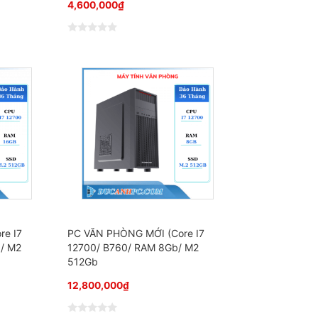
4,600,000
₫
Đ
ư
ợ
c
x
ế
p
h
ạ
n
g
0
5
s
a
o
re I7
PC VĂN PHÒNG MỚI (Core I7
/ M2
12700/ B760/ RAM 8Gb/ M2
512Gb
12,800,000
₫