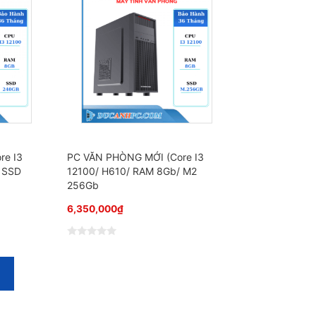
x
ế
p
h
ạ
n
g
0
5
s
a
o
re I3
PC VĂN PHÒNG MỚI (Core I3
 SSD
12100/ H610/ RAM 8Gb/ M2
256Gb
6,350,000
₫
Đ
ư
ợ
c
x
ế
p
h