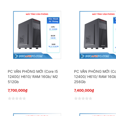
Đ
Đ
ư
ư
ợ
ợ
c
c
x
x
ế
ế
p
p
h
h
ạ
ạ
n
n
g
g
0
0
5
5
s
s
a
a
o
o
PC VĂN PHÒNG MỚI (Core I5
PC VĂN PHÒNG MỚI (Co
12400/ H610/ RAM 16Gb/ M2
12400/ H610/ RAM 16G
512Gb
256Gb
7,700,000
₫
7,400,000
₫
Đ
Đ
ư
ư
ợ
ợ
c
c