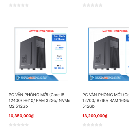
Đ
Đ
ư
ư
ợ
ợ
c
c
x
x
ế
ế
p
p
h
h
ạ
ạ
n
n
g
g
0
0
5
5
s
s
a
a
o
o
PC VĂN PHÒNG MỚI (Core I5
PC VĂN PHÒNG MỚI (Co
12400/ H610/ RAM 32Gb/ NVMe
12700/ B760/ RAM 16Gb
M2 512Gb
512Gb
10,350,000
₫
13,200,000
₫