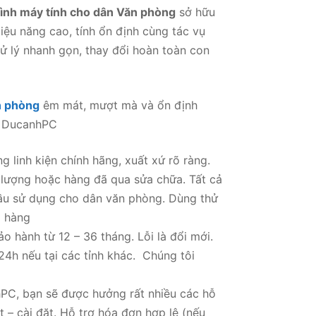
ình máy tính cho dân Văn phòng
sở hữu
Hiệu năng cao, tính ổn định cùng tác vụ
 lý nhanh gọn, thay đổi hoàn toàn con
n phòng
êm mát, mượt mà và ổn định
ại DucanhPC
linh kiện chính hãng, xuất xứ rõ ràng.
 lượng hoặc hàng đã qua sửa chữa. Tất cả
ầu sử dụng cho dân văn phòng. Dùng thử
ả hàng
 hành từ 12 – 36 tháng. Lỗi là đổi mới.
24h nếu tại các tỉnh khác. Chúng tôi
hPC, bạn sẽ được hưởng rất nhiều các hỗ
t – cài đặt. Hỗ trợ hóa đơn hợp lệ (nếu