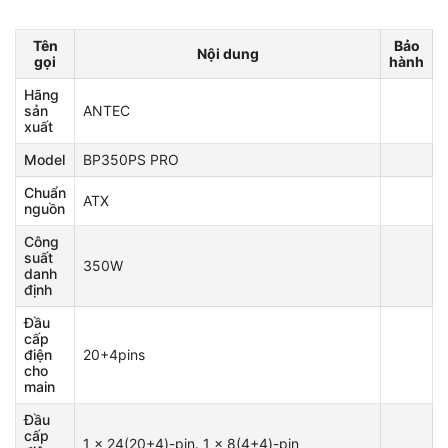
Tên
Bảo
Nội dung
gọi
hành
Hãng
sản
ANTEC
xuất
Model
BP350PS PRO
Chuẩn
ATX
nguồn
Công
suất
350W
danh
định
Đầu
cấp
điện
20+4pins
cho
main
Đầu
cấp
1 x 24(20+4)-pin. 1 x 8(4+4)-pin