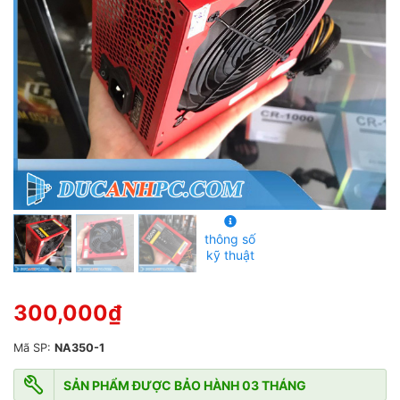
5
s
a
o
thông số
kỹ thuật
300,000
₫
Mã SP:
NA350-1
SẢN PHẨM ĐƯỢC BẢO HÀNH 03 THÁNG