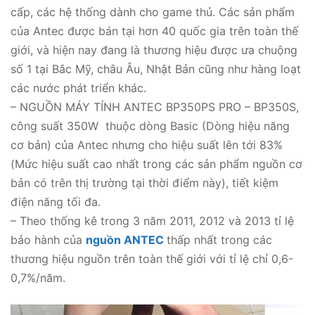
toàn : cUL,FCC,CB,BSMI
cấp, các hệ thống dành cho game thủ. Các sản phẩm
Cân
của Antec được bán tại hơn 40 quốc gia trên toàn thế
1.75kg
nặng
giới, và hiện nay đang là thương hiệu được ưa chuộng
Kích
số 1 tại Bắc Mỹ, châu Âu, Nhật Bản cũng như hàng loạt
150 x 140 x 86 mm
thước
các nước phát triển khác.
Nhà
– NGUỒN MÁY TÍNH ANTEC BP350PS PRO – BP350S,
sản
Antec, Trung Quốc
xuất
công suất 350W thuộc dòng Basic (Dòng hiệu năng
cơ bản) của Antec nhưng cho hiệu suất lên tới 83%
(Mức hiệu suất cao nhất trong các sản phẩm nguồn cơ
bản có trên thị trường tại thời điểm này), tiết kiệm
điện năng tối đa.
– Theo thống kê trong 3 năm 2011, 2012 và 2013 tỉ lệ
bảo hành của
nguồn ANTEC
thấp nhất trong các
thương hiệu nguồn trên toàn thế giới với tỉ lệ chỉ 0,6-
0,7%/năm.