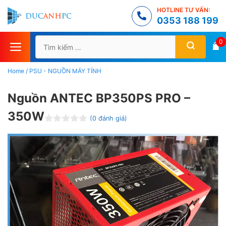
Chuyển
HOTLINE TƯ VẤN:
đến
0353 188 199
nội
Tìm
0
dung
kiếm
cho:
Home
/
PSU - NGUỒN MÁY TÍNH
Nguồn ANTEC BP350PS PRO –
350W
(
0
đánh giá)
Đ
ư
ợ
c
x
ế
p
h
ạ
n
g
0