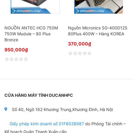
NGUỒN ANTEC HCG 750M
Nguồn Micronics SG-400D12S
750W Mudule – 80 Plus
80Plus 400W – Hàng KOREA
Bronze
370,000
₫
950,000
₫
Đ
ư
Đ
ợ
ư
c
ợ
x
c
ế
x
p
ế
h
p
CỬA HÀNG MÁY TÍNH DUCANHPC
ạ
h
n
ạ
g
n
0
Số 40, Ngõ 162 Khương Trung,Khương Đình, Hà Nội
g
5
0
s
5
a
Giấy phép kinh doanh số 01F8028987
do Phòng Tài chính –
s
o
a
Kế hoạch Quận Thanh Xuân cấp
o