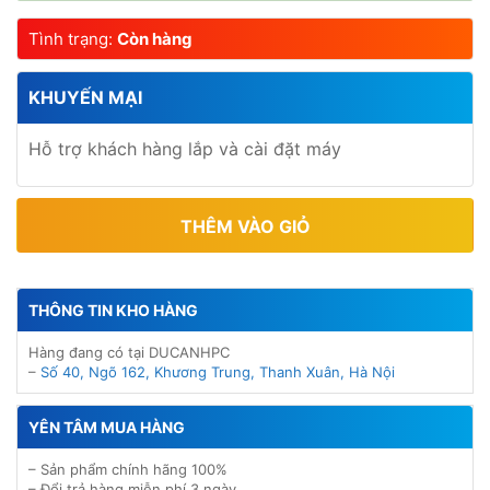
Tình trạng:
Còn hàng
KHUYẾN MẠI
Hỗ trợ khách hàng lắp và cài đặt máy
THÊM VÀO GIỎ
THÔNG TIN KHO HÀNG
Hàng đang có tại DUCANHPC
–
Số 40, Ngõ 162, Khương Trung, Thanh Xuân, Hà Nội
YÊN TÂM MUA HÀNG
– Sản phẩm chính hãng 100%
– Đổi trả hàng miễn phí 3 ngày