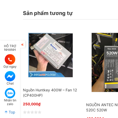
Sản phẩm tương tự
HỖ TRỢ
NHANH
Gọi ngay
Chat
Nguồn Huntkey 400W – Fan 12
(CP400HP)
Nhắn tin
zalo
250,000
₫
NGUỒN ANTEC N
520C 520W
Top
Đ