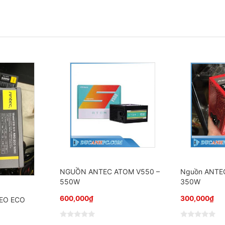
NGUỒN ANTEC ATOM V550 –
Nguồn ANTE
550W
350W
600,000
₫
300,000
₫
EO ECO
Đ
Đ