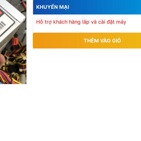
5
KHUYẾN MẠI
s
a
o
Hỗ trợ khách hàng lắp và cài đặt máy
THÊM VÀO GIỎ