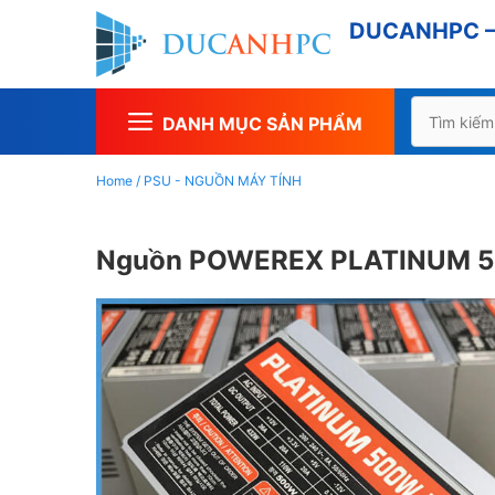
Chuyển
DUCANHPC – 
đến
nội
dung
Tìm
DANH MỤC SẢN PHẨM
kiếm
cho:
Home
/
PSU - NGUỒN MÁY TÍNH
Nguồn POWEREX PLATINUM 5