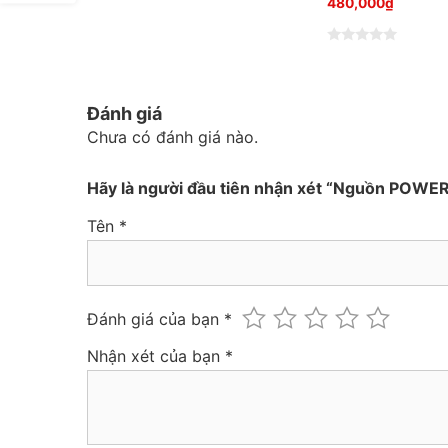
480,000
₫
ư
ợ
c
x
Đ
ế
ư
p
ợ
h
c
ạ
x
Đánh giá
n
ế
g
p
Chưa có đánh giá nào.
0
h
5
ạ
s
n
a
g
Hãy là người đầu tiên nhận xét “Nguồn PO
o
0
5
s
Tên
*
a
o
Đánh giá của bạn
*
Nhận xét của bạn
*