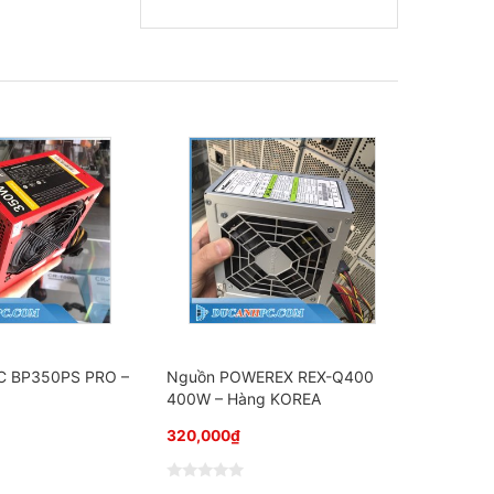
C BP350PS PRO –
Nguồn POWEREX REX-Q400
400W – Hàng KOREA
320,000
₫
Đ