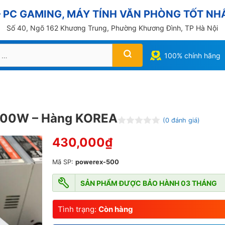
PC GAMING, MÁY TÍNH VĂN PHÒNG TỐT NHẤ
Số 40, Ngõ 162 Khương Trung, Phường Khương Đình, TP Hà Nội
100% chính hãng
00W – Hàng KOREA
(
0
đánh giá)
Đ
430,000
₫
ư
ợ
c
Mã SP:
powerex-500
x
ế
p
SẢN PHẨM ĐƯỢC BẢO HÀNH 03 THÁNG
h
ạ
n
Tình trạng:
Còn hàng
g
0