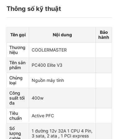
ư
Thông số kỹ thuật
ợ
c
x
ế
p
h
ạ
Bảo
Tên gọi
Nội dung
n
hành
g
0
Thương
5
COOLERMASTER
s
hiệu
a
o
Tên sản
PC400 Elite V3
phẩm
Chủng
Nguồn máy tính
loại
Công
suất tối
400w
đa
Tiêu
Active PFC
chuẩn
Số
1 đường 12v 32A 1 CPU 4 Pin,
lượng
3 sata, 2 ata , 1 PCI express
cable