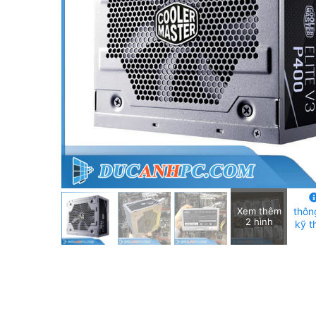
Xem thêm
thôn
2 hình
kỹ t