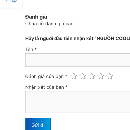
Top
ư
ư
ợ
ợ
c
c
x
x
Đánh giá
ế
ế
p
p
Chưa có đánh giá nào.
h
h
ạ
ạ
n
n
g
g
Hãy là người đầu tiên nhận xét “NGUỒN CO
0
0
5
5
s
s
Tên
*
a
a
o
o
Đánh giá của bạn
*
Nhận xét của bạn
*