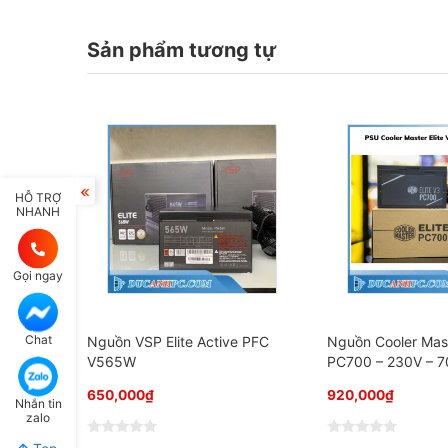
Sản phẩm tương tự
HỖ TRỢ
NHANH
Gọi ngay
Chat
Nguồn VSP Elite Active PFC
Nguồn Cooler Mast
V565W
PC700 – 230V – 
650,000
₫
920,000
₫
Nhắn tin
zalo
Đ
Đ