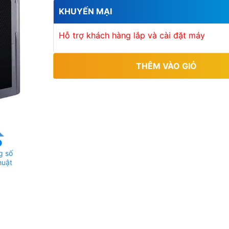
5
KHUYẾN MẠI
s
a
o
Hỗ trợ khách hàng lắp và cài đặt máy
THÊM VÀO GIỎ
g số
huật