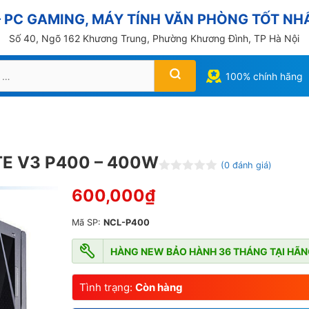
PC GAMING, MÁY TÍNH VĂN PHÒNG TỐT NHẤ
Số 40, Ngõ 162 Khương Trung, Phường Khương Đình, TP Hà Nội
100% chính hãng
E V3 P400 – 400W
(
0
đánh giá)
Đ
600,000
₫
ư
ợ
c
Mã SP:
NCL-P400
x
ế
p
HÀNG NEW BẢO HÀNH 36 THÁNG TẠI HÃ
h
ạ
n
Tình trạng:
Còn hàng
g
0