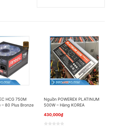
EC HCG 750M
Nguồn POWEREX PLATINUM
– 80 Plus Bronze
500W – Hàng KOREA
430,000
₫
Đ