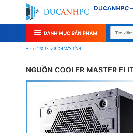
Chuyển
DUCANHPC – 
đến
nội
dung
Tìm
DANH MỤC SẢN PHẨM
kiếm
cho:
Home
/
PSU - NGUỒN MÁY TÍNH
NGUỒN COOLER MASTER ELIT