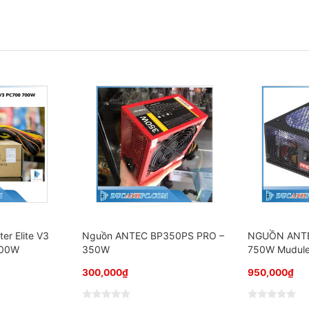
er Elite V3
Nguồn ANTEC BP350PS PRO –
NGUỒN ANT
700W
350W
750W Mudule 
300,000
₫
950,000
₫
Đ
Đ