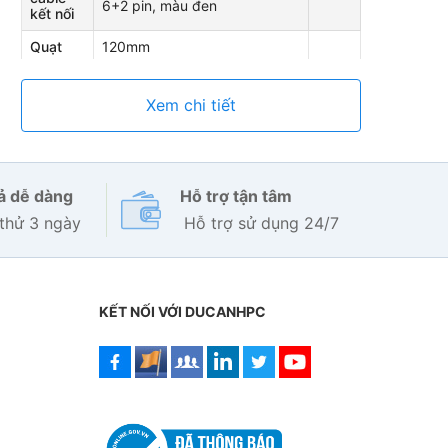
6+2 pin, màu đen
kết nối
Quạt
120mm
Kích
thước
86 x 140 x 150mm
Xem chi tiết
(CxRxD)
Điện áp
200-240V
đầu vào
rả dễ dàng
Hỗ trợ tận tâm
thử 3 ngày
Hỗ trợ sử dụng 24/7
KẾT NỐI VỚI DUCANHPC