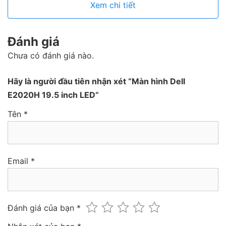
Thời gian đáp
5 ms typical (Normal) (gray to
Xem chi tiết
ứng
gray)
Góc nhìn
160°/170°
Đánh giá
368.96 mm x 471.52 mm x
Kích thước
171.0 mm
Chưa có đánh giá nào.
Hãy là người đầu tiên nhận xét “Màn hình Dell
E2020H 19.5 inch LED”
Tên
*
Email
*
Đánh giá của bạn
*