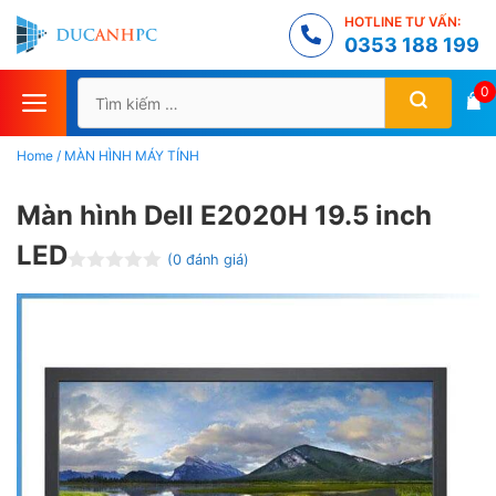
Chuyển
HOTLINE TƯ VẤN:
đến
0353 188 199
nội
Tìm
0
dung
kiếm
cho:
Home
/
MÀN HÌNH MÁY TÍNH
Màn hình Dell E2020H 19.5 inch
LED
(
0
đánh giá)
Đ
ư
ợ
c
x
ế
p
h
ạ
n
g
0