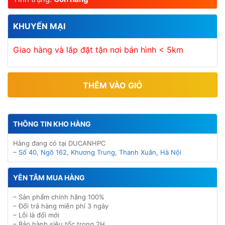
KHUYẾN MẠI
Giao hàng và lắp đặt tận nơi bán hình < 5km
THÊM VÀO GIỎ
THÔNG TIN KHO HÀNG
Hàng đang có tại DUCANHPC
–
Số 40, Ngõ 162, Khương Trung, Thanh Xuân, Hà Nội
YÊN TÂM MUA HÀNG
– Sản phẩm chính hãng 100%
– Đổi trả hàng miễn phí 3 ngày
– Lỗi là đổi mới
– Bảo hành siêu tốc trong 2H