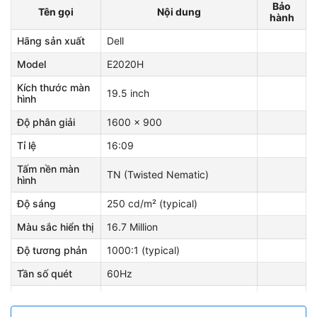
Bảo
Tên gọi
Nội dung
hành
Hãng sản xuất
Dell
Model
E2020H
Kích thước màn
19.5 inch
hình
Độ phân giải
1600 x 900
Tỉ lệ
16:09
Tấm nền màn
TN (Twisted Nematic)
hình
Độ sáng
250 cd/m² (typical)
Màu sắc hiển thị
16.7 Million
Độ tương phản
1000:1 (typical)
Tần số quét
60Hz
Cổng kết nối
1 X VGA 1 X DisplayPort 1.2