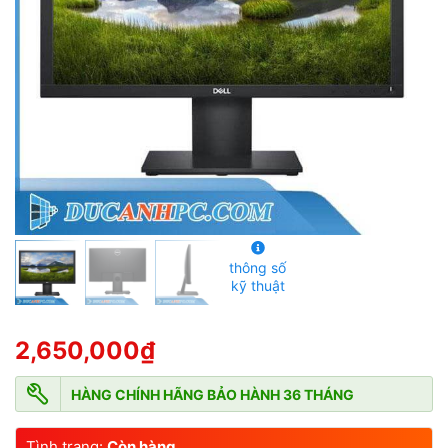
5
s
a
o
thông số
kỹ thuật
2,650,000
₫
HÀNG CHÍNH HÃNG BẢO HÀNH 36 THÁNG
Tình trạng:
Còn hàng