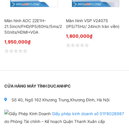
Màn hình AOC 22E1H-
Màn hình VSP V2407S
21.5inch/FHD/IPS/60Hz/5ms/2
(IPS/75Hz/ 24inch tràn viền)
50nits/HDMI+VGA
1,800,000
₫
1,950,000
₫
Đ
ư
Đ
ợ
ư
c
ợ
x
c
ế
x
p
ế
h
p
CỬA HÀNG MÁY TÍNH DUCANHPC
ạ
h
n
ạ
g
n
0
Số 40, Ngõ 162 Khương Trung,Khương Đình, Hà Nội
g
5
0
s
5
a
Giấy phép kinh doanh số 01F8028987
s
o
a
do Phòng Tài chính – Kế hoạch Quận Thanh Xuân cấp
o