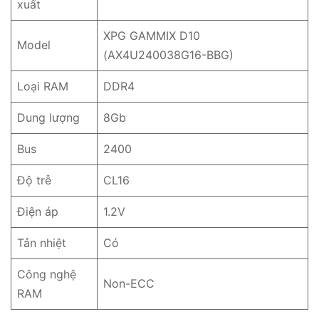
xuất
XPG GAMMIX D10
Model
(AX4U240038G16-BBG)
Loại RAM
DDR4
Dung lượng
8Gb
Bus
2400
Độ trễ
CL16
Điện áp
1.2V
Tản nhiệt
Có
Công nghệ
Non-ECC
RAM