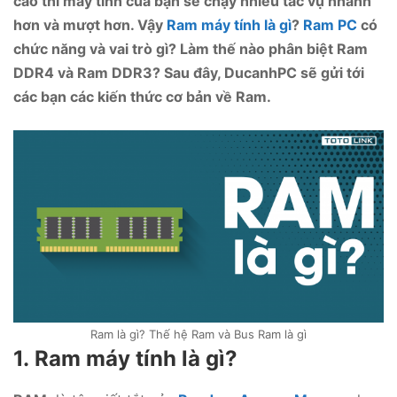
cao thì máy tính của bạn sẽ chạy nhiều tác vụ nhanh
hơn và mượt hơn. Vậy
Ram máy tính là gì
?
Ram PC
có
chức năng và vai trò gì? Làm thế nào phân biệt Ram
DDR4 và Ram DDR3? Sau đây, DucanhPC sẽ gửi tới
các bạn các kiến thức cơ bản về Ram.
Ram là gì? Thế hệ Ram và Bus Ram là gì
1. Ram máy tính là gì?