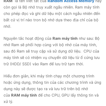
RAM
là tên viết tắt của
Random Access Memory
hay
còn gọi là Bộ nhớ truy xuất ngẫu nhiên. Ram máy tính
cho phép đọc và ghi dữ liệu một cách ngẫu nhiên đến
bất cứ vị trí nào tron bộ nhớ dựa theo địa chỉ của bộ
nhớ.
Nguyên tắc hoạt động của
Ram máy tính
như sau: Bộ
nhớ Ram sẽ phối hợp cùng với bộ nhớ của máy tính,
sau đó Ram sẽ truy cập và sử dụng dữ liệu. CPU của
máy tính sẽ có nhiệm vụ chuyển dữ liệu từ ổ cứng lưu
trữ (HDD/ SSD) vào Ram để lưu trữ tạm thời.
Hiểu đơn giản, khi máy tính chạy một chương trình
hoặc ứng dụng, thông tin của các chương trình và ứng
dụng này sẽ được tạo ra và lưu trữ trên bộ nhớ
của
RAM máy tính
để cho CPU, GPU lấy thông tin và
xử lý.