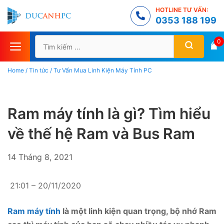
Chuyển
HOTLINE TƯ VẤN:
đến
0353 188 199
nội
Tìm
0
dung
kiếm
cho:
Home
/
Tin tức
/
Tư Vấn Mua Linh Kiện Máy Tính PC
Ram máy tính là gì? Tìm hiểu
về thế hệ Ram và Bus Ram
14 Tháng 8, 2021
21:01 – 20/11/2020
Ram máy tính
là một linh kiện quan trọng, bộ nhớ Ram