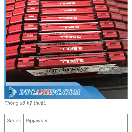
Thông số kỹ thuật:
Series
Ripjaws V