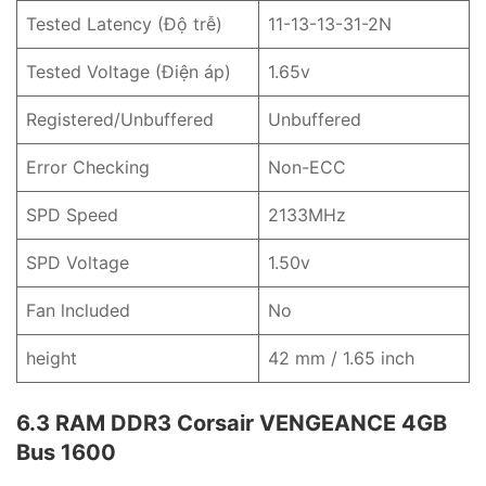
Tested Latency (Độ trễ)
11-13-13-31-2N
Tested Voltage (Điện áp)
1.65v
Registered/Unbuffered
Unbuffered
Error Checking
Non-ECC
SPD Speed
2133MHz
SPD Voltage
1.50v
Fan lncluded
No
height
42 mm / 1.65 inch
6.3 RAM DDR3 Corsair VENGEANCE 4GB
Bus 1600