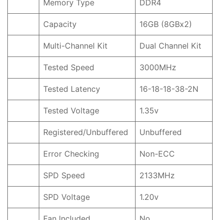
Memory Type
DDR4
Capacity
16GB (8GBx2)
Multi-Channel Kit
Dual Channel Kit
Tested Speed
3000MHz
Tested Latency
16-18-18-38-2N
Tested Voltage
1.35v
Registered/Unbuffered
Unbuffered
Error Checking
Non-ECC
SPD Speed
2133MHz
SPD Voltage
1.20v
Fan lncluded
No