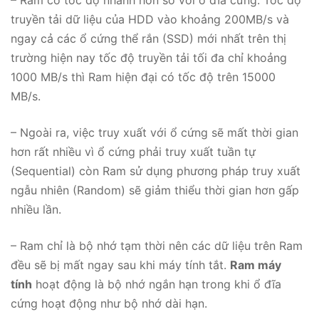
– Ram có tốc độ nhanh hơn so với ổ đĩa cứng: Tốc độ
truyền tải dữ liệu của HDD vào khoảng 200MB/s và
ngay cả các ổ cứng thể rắn (SSD) mới nhất trên thị
trường hiện nay tốc độ truyền tải tối đa chỉ khoảng
1000 MB/s thì Ram hiện đại có tốc độ trên 15000
MB/s.
– Ngoài ra, việc truy xuất với ổ cứng sẽ mất thời gian
hơn rất nhiều vì ổ cứng phải truy xuất tuần tự
(Sequential) còn Ram sử dụng phương pháp truy xuất
ngẫu nhiên (Random) sẽ giảm thiểu thời gian hơn gấp
nhiều lần.
– Ram chỉ là bộ nhớ tạm thời nên các dữ liệu trên Ram
đều sẽ bị mất ngay sau khi máy tính tắt.
Ram
máy
tính
hoạt động là bộ nhớ ngắn hạn trong khi ổ đĩa
cứng hoạt động như bộ nhớ dài hạn.