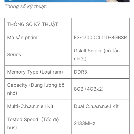
Thông số kỹ thuật:
THÔNG SỐ KỸ THUẬT
Mã sản phẩm
F3-17000CL11D-8GBSR
Gskill Sniper (có tản
Series
nhiệt)
Memory Type (Loại ram)
DDR3
Capacity (Dung lượng bộ
8GB (4GBx2)
nhớ)
Multi-C.h.a.n.n.e.l Kit
Dual C.h.a.n.n.e.l Kit
Tested Speed (Tốc độ
2133MHz
bus)