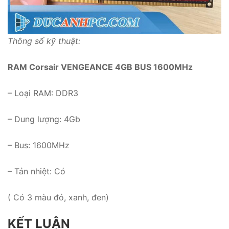
Thông số kỹ thuật:
RAM Corsair VENGEANCE 4GB BUS 1600MHz
– Loại RAM: DDR3
– Dung lượng: 4Gb
– Bus: 1600MHz
– Tản nhiệt: Có
( Có 3 màu đỏ, xanh, đen)
KẾT LUẬN