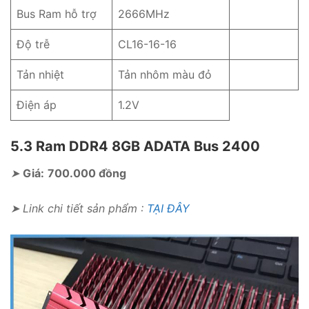
Bus Ram hỗ trợ
2666MHz
Độ trễ
CL16-16-16
Tản nhiệt
Tản nhôm màu đỏ
Điện áp
1.2V
5.3 Ram DDR4 8GB ADATA Bus 2400
➤
Giá:
700.000 đồng
➤ Link chi tiết sản phẩm :
TẠI ĐÂY