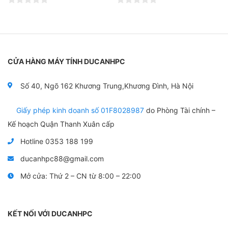
Đ
Đ
ư
ư
ợ
ợ
c
c
x
x
ế
ế
p
p
CỬA HÀNG MÁY TÍNH DUCANHPC
h
h
ạ
ạ
n
n
Số 40, Ngõ 162 Khương Trung,Khương Đình, Hà Nội
g
g
0
0
5
5
Giấy phép kinh doanh số 01F8028987
do Phòng Tài chính –
s
s
a
a
Kế hoạch Quận Thanh Xuân cấp
o
o
Hotline 0353 188 199
ducanhpc88@gmail.com
Mở cửa: Thứ 2 – CN từ 8:00 – 22:00
KẾT NỐI VỚI DUCANHPC