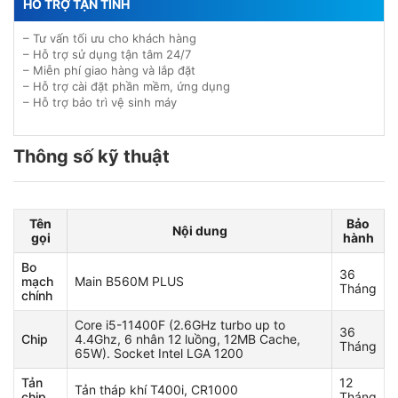
HỖ TRỢ TẬN TÌNH
– Tư vấn tối ưu cho khách hàng
– Hỗ trợ sử dụng tận tâm 24/7
– Miễn phí giao hàng và lắp đặt
– Hỗ trợ cài đặt phần mềm, ứng dụng
– Hỗ trợ bảo trì vệ sinh máy
Thông số kỹ thuật
Tên
Bảo
Nội dung
gọi
hành
Bo
36
mạch
Main B560M PLUS
Tháng
chính
Core i5-11400F (2.6GHz turbo up to
36
Chip
4.4Ghz, 6 nhân 12 luồng, 12MB Cache,
Tháng
65W). Socket Intel LGA 1200
Tản
12
Tản tháp khí T400i, CR1000
chip
Tháng