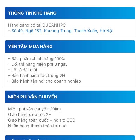
THÔNG TIN KHO HÀNG
Hàng đang có tại DUCANHPC
–
Số 40, Ngõ 162, Khương Trung, Thanh Xuân, Hà Nội
YÊN TÂM MUA HÀNG
– Sản phẩm chính hãng 100%
– Đổi trả hàng miễn phí 3 ngày
– Lỗi là đổi mới
– Bảo hành siêu tốc trong 2H
– Bảo hành tận nơi cho doanh nghiệp
MIỄN PHÍ VẬN CHUYỂN
Miễn phí vận chuyển 20km
Giao hàng siêu tốc 2H
Giao hàng toàn quốc – hỗ trợ COD
Nhận hàng thanh toán tại nhà