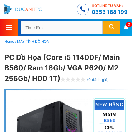
Chuyển
HOTLINE TƯ VẤN:
đến
0353 188 199
nội
Tìm
0
dung
kiếm
cho:
Home
/
MÁY TÍNH ĐỒ HỌA
PC Đồ Họa (Core i5 11400F/ Main
B560/ Ram 16Gb/ VGA P620/ M2
256Gb/ HDD 1T)
(
0
đánh giá)
Đ
ư
ợ
c
x
ế
p
h
ạ
n