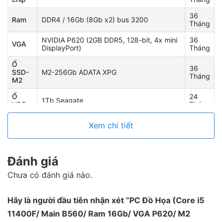
36
Ram
DDR4 / 16Gb (8Gb x2) bus 3200
Tháng
NVIDIA P620 (2GB DDR5, 128-bit, 4x mini
36
VGA
DisplayPort)
Tháng
Ổ
36
SSD-
M2-256Gb ADATA XPG
Tháng
M2
Ổ
24
1Tb Seagate
HDD
Tháng
36
Nguồn
X-Power III 650
Xem chi tiết
Tháng
Vỏ
12
Vỏ Xigmateck mặt kính
cây
Tháng
Đánh giá
Chưa có đánh giá nào.
Hãy là người đầu tiên nhận xét “PC Đồ Họa (Core i5
11400F/ Main B560/ Ram 16Gb/ VGA P620/ M2