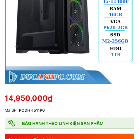
g
0
5
s
a
o
14,950,000
₫
Mã SP:
PCDH-I511P6
BẢO HÀNH THEO LINH KIỆN SẢN PHẨM