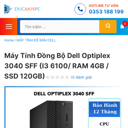
Chuyển
HOTLINE TƯ VẤN:
đến
0353 188 199
nội
Tìm
0
dung
kiếm
cho:
Home
/
MÁY TÍNH ĐỂ BÀN DELL
Máy Tính Đồng Bộ Dell Optiplex
3040 SFF (I3 6100/ RAM 4GB /
SSD 120GB)
(
0
đánh giá)
Đ
ư
ợ
c
x
ế
p
h
ạ
n