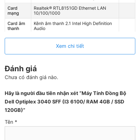
Card
Realtek® RTL8151GD Ethernet LAN
mạng
10/100/1000
Card âm
Kênh âm thanh 2.1 Intel High Definition
thanh
Audio
4 cổng USB 3.0; 6 cổng USB 2. 2 cổng
Cổng giao
PS2 Audio in-out, micro-in 1 RJ-45; 1
Xem chi tiết
tiếp
Serial
Hệ điều
PCDOS win 7 64 bit / Windown 10 64
hành (Cài
bít
Đánh giá
sẵn)
Chưa có đánh giá nào.
Hãy là người đầu tiên nhận xét “Máy Tính Đồng Bộ
Dell Optiplex 3040 SFF (I3 6100/ RAM 4GB / SSD
120GB)”
Tên
*