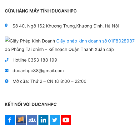
ế
ế
p
p
CỬA HÀNG MÁY TÍNH DUCANHPC
h
h
ạ
ạ
n
n
Số 40, Ngõ 162 Khương Trung,Khương Đình, Hà Nội
g
g
0
0
5
5
Giấy phép kinh doanh số 01F8028987
s
s
a
a
do Phòng Tài chính – Kế hoạch Quận Thanh Xuân cấp
o
o
Hotline 0353 188 199
ducanhpc88@gmail.com
Mở cửa: Thứ 2 – CN từ 8:00 – 22:00
KẾT NỐI VỚI DUCANHPC