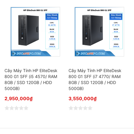
Cây Máy Tính HP EliteDesk
Cây Máy Tính HP EliteDesk
/
800 G1 SFF (i5 4570/ RAM
800 G1 SFF (i7 4770/ RAM
8GB / SSD 120GB / HDD
8GB / SSD 120GB / HDD
500GB)
500GB)
2,950,000
₫
3,550,000
₫
Đ
Đ
ư
ư
ợ
ợ
c
c
x
x