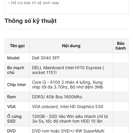
– Hỗ trợ bảo trì vệ sinh máy
Thông số kỹ thuật
Bảo
Tên gọi
Nội dung
hành
Model
Dell 3040 SFF
Bo mạch
DELL Mainboard Intel H110 Express (
chủ
socket 1151)
Core i3 - 6100 2 nhân 4 luồng, Xung
Chip Intel
nhịp tối đa 3.7Ghz, Bộ nhớ đệm 3Mb
Ram
DDR3/ 4Gb Bus 1600Mhz
VGA
VGA onboard, Intel HD Graphics 530
Ổ cứng
120GB - SSD Vào Win siêu nhanh chỉ từ
SSD
3s-5s, tốc độ nhanh hơn HDD 10 lần
DVD
DVD rom hoặc DVD+/-RW SuperMulti