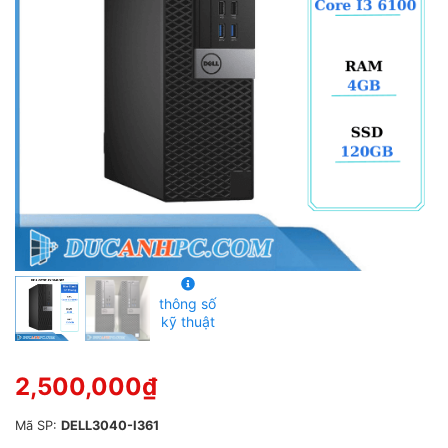
g
0
5
s
a
o
thông số
kỹ thuật
2,500,000
₫
Mã SP:
DELL3040-I361