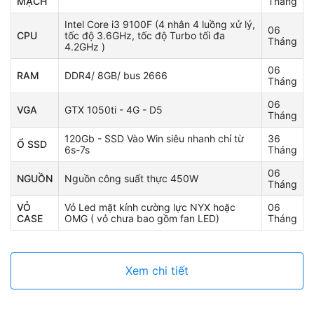
MẠCH
Tháng
Intel Core i3 9100F (4 nhân 4 luồng xử lý,
06
CPU
tốc độ 3.6GHz, tốc độ Turbo tối đa
Tháng
4.2GHz )
06
RAM
DDR4/ 8GB/ bus 2666
Tháng
06
VGA
GTX 1050ti - 4G - D5
Tháng
120Gb - SSD Vào Win siêu nhanh chỉ từ
36
Ổ SSD
6s-7s
Tháng
06
NGUỒN
Nguồn công suất thực 450W
Tháng
VỎ
Vỏ Led mặt kính cường lực NYX hoặc
06
CASE
OMG ( vỏ chưa bao gồm fan LED)
Tháng
Xem chi tiết