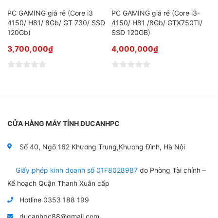
PC GAMING giá rẻ (Core i3
PC GAMING giá rẻ (Core i3-
4150/ H81/ 8Gb/ GT 730/ SSD
4150/ H81 /8Gb/ GTX750TI/
120Gb)
SSD 120GB)
3,700,000
₫
4,000,000
₫
Đ
Đ
ư
ư
ợ
ợ
c
c
x
x
ế
ế
p
p
CỬA HÀNG MÁY TÍNH DUCANHPC
h
h
ạ
ạ
n
n
Số 40, Ngõ 162 Khương Trung,Khương Đình, Hà Nội
g
g
0
0
5
5
Giấy phép kinh doanh số 01F8028987
do Phòng Tài chính –
s
s
a
a
Kế hoạch Quận Thanh Xuân cấp
o
o
Hotline 0353 188 199
ducanhpc88@gmail.com