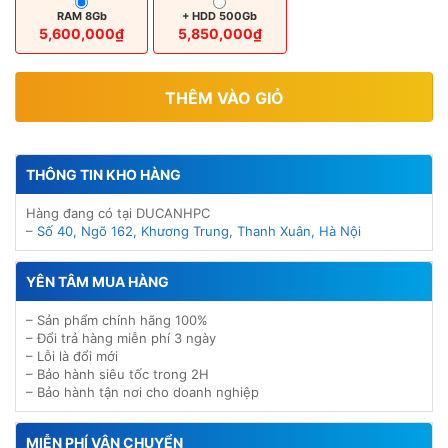
RAM 8Gb
+ HDD 500Gb
5,600,000₫
5,850,000₫
THÊM VÀO GIỎ
THÔNG TIN KHO HÀNG
Hàng đang có tại DUCANHPC
–
Số 40, Ngõ 162, Khương Trung, Thanh Xuân, Hà Nội
YÊN TÂM MUA HÀNG
– Sản phẩm chính hãng 100%
– Đổi trả hàng miễn phí 3 ngày
– Lỗi là đổi mới
– Bảo hành siêu tốc trong 2H
– Bảo hành tận nơi cho doanh nghiệp
MIỄN PHÍ VẬN CHUYỂN