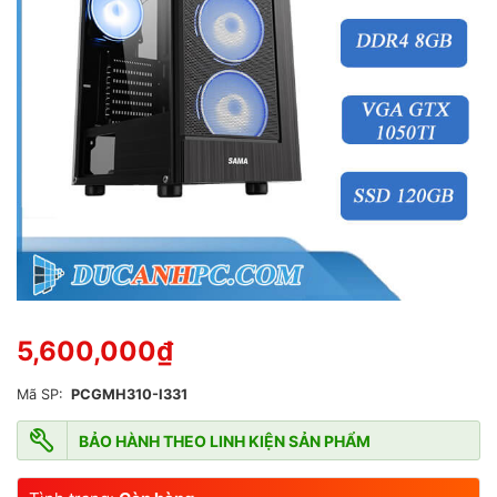
g
0
5
s
a
o
5,600,000
₫
Mã SP:
PCGMH310-I331
BẢO HÀNH THEO LINH KIỆN SẢN PHẨM