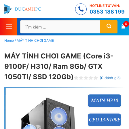
Chuyển
HOTLINE TƯ VẤN:
đến
0353 188 199
nội
Tìm
0
dung
kiếm
cho:
Home
/
MÁY TÍNH CHƠI GAME
MÁY TÍNH CHƠI GAME (Core i3-
9100F/ H310/ Ram 8Gb/ GTX
1050TI/ SSD 120Gb)
(
0
đánh giá)
Đ
ư
ợ
c
x
ế
p
h
ạ
n