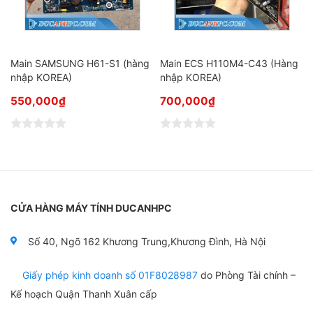
Main SAMSUNG H61-S1 (hàng
Main ECS H110M4-C43 (Hàng
nhập KOREA)
nhập KOREA)
550,000
₫
700,000
₫
Đ
Đ
ư
ư
ợ
ợ
c
c
x
x
ế
ế
p
p
CỬA HÀNG MÁY TÍNH DUCANHPC
h
h
ạ
ạ
n
n
Số 40, Ngõ 162 Khương Trung,Khương Đình, Hà Nội
g
g
0
0
5
5
Giấy phép kinh doanh số 01F8028987
do Phòng Tài chính –
s
s
a
a
Kế hoạch Quận Thanh Xuân cấp
o
o