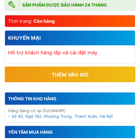
SẢN PHẨM ĐƯỢC BẢO HÀNH 24 THÁNG
Tình trạng:
Còn hàng
KHUYẾN MẠI
Hỗ trợ khách hàng lắp và cài đặt máy
THÊM VÀO GIỎ
THÔNG TIN KHO HÀNG
Hàng đang có tại DUCANHPC
–
Số 40, Ngõ 162, Khương Trung, Thanh Xuân, Hà Nội
YÊN TÂM MUA HÀNG