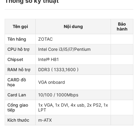
Thông số kỹ thuật
Bảo
Tên gọi
Nội dung
hành
Tên hãng
ZOTAC
CPU hỗ trợ
Intel Core i3/i5/i7/Pentium
Chipset
Intel® H81
RAM hỗ trợ
DDR3 ( 1333,1600 )
CARD đồ
VGA onboard
họa
Card Lan
10/100 / 1000Mbps
Cổng giao
1x VGA, 1x DVI, 4x usb, 2x PS2, 1x
tiếp
LPT
Kích thước
m-ATX