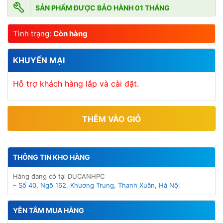
SẢN PHẨM ĐƯỢC BẢO HÀNH 01 THÁNG
Tình trạng:
Còn hàng
KHUYẾN MẠI
Hỗ trợ khách hàng lắp và cài đặt.
THÊM VÀO GIỎ
THÔNG TIN KHO HÀNG
Hàng đang có tại DUCANHPC
–
Số 40, Ngõ 162, Khương Trung, Thanh Xuân, Hà Nội
YÊN TÂM MUA HÀNG