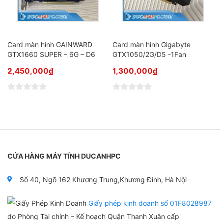
Card màn hình GAINWARD
Card màn hình Gigabyte
GTX1660 SUPER – 6G – D6
GTX1050/2G/D5 -1Fan
2,450,000
₫
1,300,000
₫
Đ
Đ
ư
ư
ợ
ợ
c
c
x
x
ế
ế
p
p
h
h
CỬA HÀNG MÁY TÍNH DUCANHPC
ạ
ạ
n
n
g
g
0
0
Số 40, Ngõ 162 Khương Trung,Khương Đình, Hà Nội
5
5
s
s
a
a
Giấy phép kinh doanh số 01F8028987
o
o
do Phòng Tài chính – Kế hoạch Quận Thanh Xuân cấp