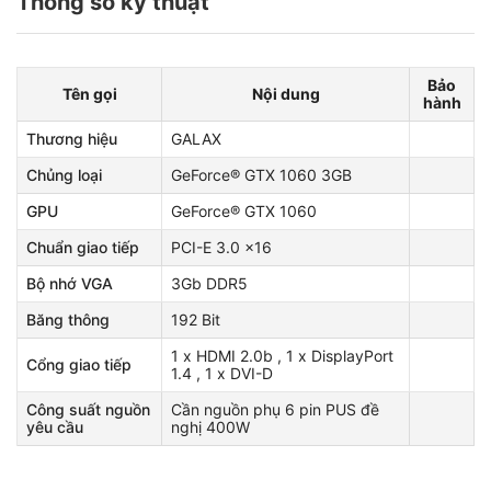
Thông số kỹ thuật
Bảo
Tên gọi
Nội dung
hành
Thương hiệu
GALAX
Chủng loại
GeForce® GTX 1060 3GB
GPU
GeForce® GTX 1060
Chuẩn giao tiếp
PCI-E 3.0 x16
Bộ nhớ VGA
3Gb DDR5
Băng thông
192 Bit
1 x HDMI 2.0b , 1 x DisplayPort
Cổng giao tiếp
1.4 , 1 x DVI-D
Công suất nguồn
Cần nguồn phụ 6 pin PUS đề
yêu cầu
nghị 400W