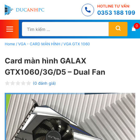
Chuyển
HOTLINE TƯ VẤN:
đến
0353 188 199
nội
Tìm
0
dung
kiếm
cho:
Home
/
VGA - CARD MÀN HÌNH
/
VGA GTX 1060
Card màn hình GALAX
GTX1060/3G/D5 – Dual Fan
(
0
đánh giá)
Đ
ư
ợ
c
x
ế
p
h
ạ
n