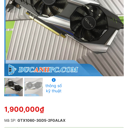
g
0
5
s
a
o
thông số
kỹ thuật
1,900,000
₫
Mã SP:
GTX1060-3GD5-2FGALAX