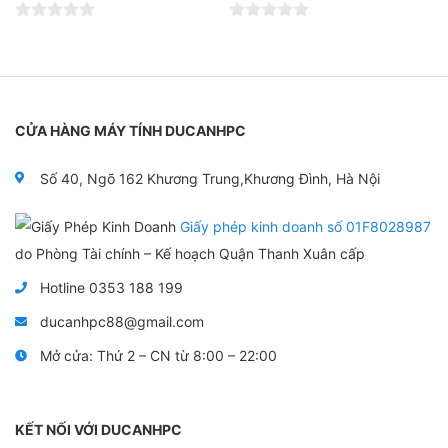
Đ
Đ
ư
ư
ợ
ợ
c
c
x
x
ế
ế
p
p
CỬA HÀNG MÁY TÍNH DUCANHPC
h
h
ạ
ạ
n
n
Số 40, Ngõ 162 Khương Trung,Khương Đình, Hà Nội
g
g
0
0
5
5
Giấy phép kinh doanh số 01F8028987
s
s
a
a
do Phòng Tài chính – Kế hoạch Quận Thanh Xuân cấp
o
o
Hotline 0353 188 199
ducanhpc88@gmail.com
Mở cửa: Thứ 2 – CN từ 8:00 – 22:00
KẾT NỐI VỚI DUCANHPC