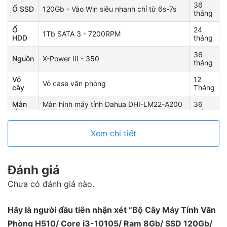
36
Ổ SSD
120Gb - Vào Win siêu nhanh chỉ từ 6s-7s
tháng
Ổ
24
1Tb SATA 3 - 7200RPM
HDD
tháng
36
Nguồn
X-Power III - 350
tháng
Vỏ
12
Vỏ case văn phòng
cây
Tháng
Màn
Màn hình máy tính Dahua DHI-LM22-A200
36
hình
21.5 inch FHD
tháng
Xem chi tiết
Đánh giá
Chưa có đánh giá nào.
Hãy là người đầu tiên nhận xét “Bộ Cây Máy Tính Văn
Phòng H510/ Core i3-10105/ Ram 8Gb/ SSD 120Gb/