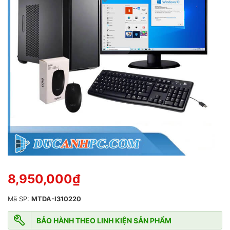
ạ
n
g
0
5
s
a
o
8,950,000
₫
Mã SP:
MTDA-I310220
BẢO HÀNH THEO LINH KIỆN SẢN PHẨM