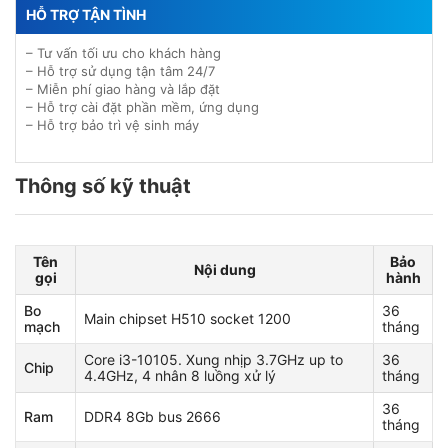
HỖ TRỢ TẬN TÌNH
– Tư vấn tối ưu cho khách hàng
– Hỗ trợ sử dụng tận tâm 24/7
– Miễn phí giao hàng và lắp đặt
– Hỗ trợ cài đặt phần mềm, ứng dụng
– Hỗ trợ bảo trì vệ sinh máy
Thông số kỹ thuật
Tên
Bảo
Nội dung
gọi
hành
Bo
36
Main chipset H510 socket 1200
mạch
tháng
Core i3-10105. Xung nhịp 3.7GHz up to
36
Chip
4.4GHz, 4 nhân 8 luồng xử lý
tháng
36
Ram
DDR4 8Gb bus 2666
tháng