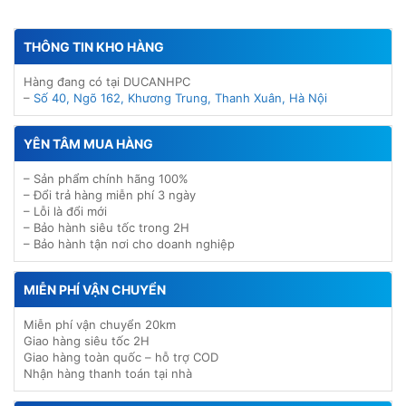
THÔNG TIN KHO HÀNG
Hàng đang có tại DUCANHPC
–
Số 40, Ngõ 162, Khương Trung, Thanh Xuân, Hà Nội
YÊN TÂM MUA HÀNG
– Sản phẩm chính hãng 100%
– Đổi trả hàng miễn phí 3 ngày
– Lỗi là đổi mới
– Bảo hành siêu tốc trong 2H
– Bảo hành tận nơi cho doanh nghiệp
MIỄN PHÍ VẬN CHUYỂN
Miễn phí vận chuyển 20km
Giao hàng siêu tốc 2H
Giao hàng toàn quốc – hỗ trợ COD
Nhận hàng thanh toán tại nhà