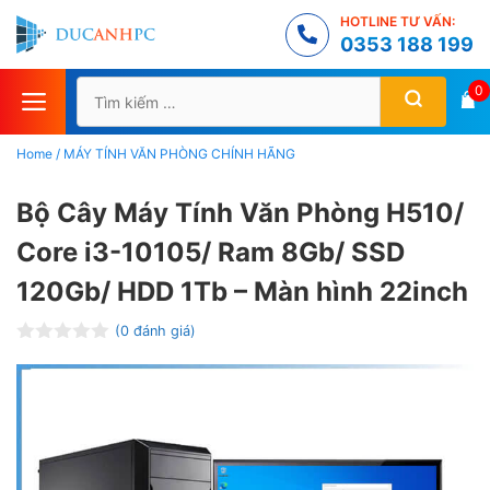
Chuyển
HOTLINE TƯ VẤN:
đến
0353 188 199
nội
Tìm
0
dung
kiếm
cho:
Home
/
MÁY TÍNH VĂN PHÒNG CHÍNH HÃNG
Bộ Cây Máy Tính Văn Phòng H510/
Core i3-10105/ Ram 8Gb/ SSD
120Gb/ HDD 1Tb – Màn hình 22inch
(
0
đánh giá)
Đ
ư
ợ
c
x
ế
p
h