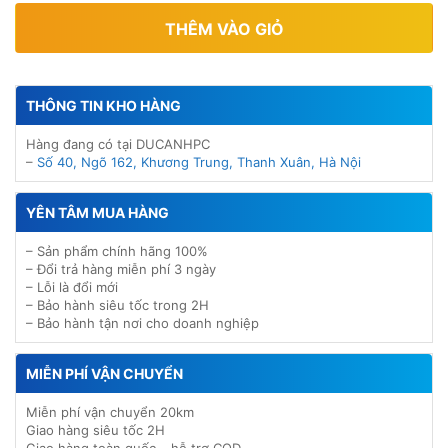
THÊM VÀO GIỎ
THÔNG TIN KHO HÀNG
Hàng đang có tại DUCANHPC
–
Số 40, Ngõ 162, Khương Trung, Thanh Xuân, Hà Nội
YÊN TÂM MUA HÀNG
– Sản phẩm chính hãng 100%
– Đổi trả hàng miễn phí 3 ngày
– Lỗi là đổi mới
– Bảo hành siêu tốc trong 2H
– Bảo hành tận nơi cho doanh nghiệp
MIỄN PHÍ VẬN CHUYỂN
Miễn phí vận chuyển 20km
Giao hàng siêu tốc 2H