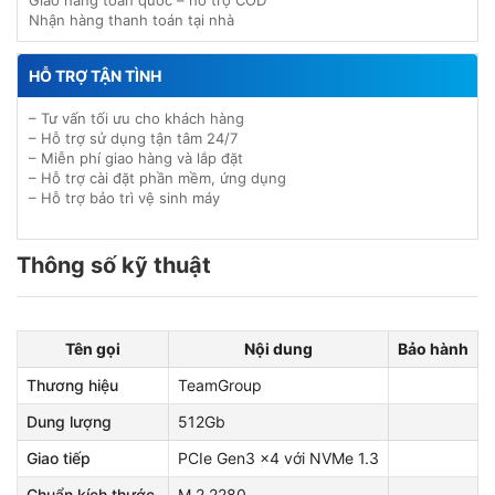
Giao hàng toàn quốc – hỗ trợ COD
Nhận hàng thanh toán tại nhà
HỖ TRỢ TẬN TÌNH
– Tư vấn tối ưu cho khách hàng
– Hỗ trợ sử dụng tận tâm 24/7
– Miễn phí giao hàng và lắp đặt
– Hỗ trợ cài đặt phần mềm, ứng dụng
– Hỗ trợ bảo trì vệ sinh máy
Thông số kỹ thuật
Tên gọi
Nội dung
Bảo hành
Thương hiệu
TeamGroup
Dung lượng
512Gb
Giao tiếp
PCIe Gen3 x4 với NVMe 1.3
Chuẩn kích thước
M.2 2280