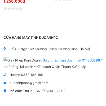
1,250,000
₫
Đ
ư
ợ
Đ
c
ư
x
ợ
ế
c
p
x
h
ế
ạ
p
n
CỬA HÀNG MÁY TÍNH DUCANHPC
h
g
ạ
0
n
5
Số 40, Ngõ 162 Khương Trung,Khương Đình, Hà Nội
g
s
0
a
5
o
Giấy phép kinh doanh số 01F8028987
s
a
do Phòng Tài chính – Kế hoạch Quận Thanh Xuân cấp
o
Hotline 0353 188 199
ducanhpc88@gmail.com
Mở cửa: Thứ 2 – CN từ 8:00 – 22:00