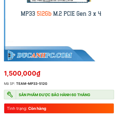
s
a
o
1,500,000
₫
Mã SP:
TEAM-MP33-512G
SẢN PHẨM ĐƯỢC BẢO HÀNH 60 THÁNG
Tình trạng:
Còn hàng