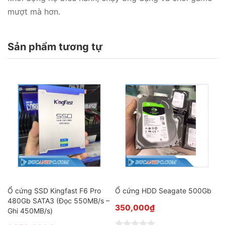
mượt mà hơn.
Sản phẩm tương tự
Ổ cứng SSD Kingfast F6 Pro
Ổ cứng HDD Seagate 500Gb
–
480Gb SATA3 (Đọc 550MB/s –
350,000
₫
Ghi 450MB/s)