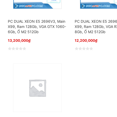
o
o
PC DUAL XEON E5 2696V3, Main
PC DUAL XEON E5 2696
X99, Ram 128Gb, VGA GTX 1060-
X99, Ram 128Gb, VGA 
6Gb, Ổ M2 512Gb
8Gb, Ổ M2 512Gb
13,200,000
₫
12,200,000
₫
Đ
Đ
ư
ư
ợ
ợ
c
c
x
x
ế
ế
p
p
h
h
ạ
ạ
n
n
g
g
0
0
5
5
s
s
a
a
o
o