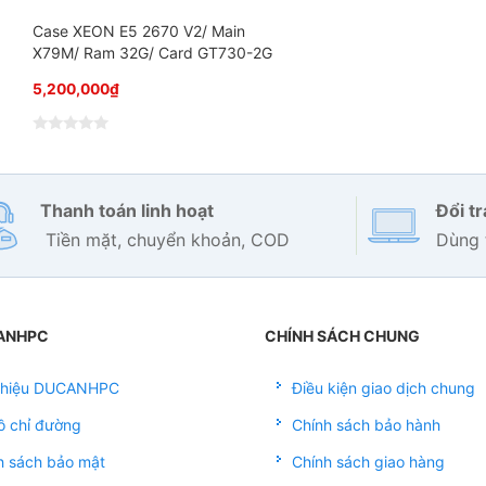
Case XEON E5 2670 V2/ Main
X79M/ Ram 32G/ Card GT730-2G
5,200,000
₫
Đ
ư
ợ
c
x
Thanh toán linh hoạt
Đổi t
ế
p
Tiền mặt, chuyển khoản, COD
Dùng 
h
ạ
n
g
0
5
s
ANHPC
CHÍNH SÁCH CHUNG
a
o
 thiệu DUCANHPC
Điều kiện giao dịch chung
ồ chỉ đường
Chính sách bảo hành
h sách bảo mật
Chính sách giao hàng