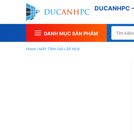
Chuyển
DUCANHPC – 
đến
nội
dung
Tìm
DANH MỤC SẢN PHẨM
kiếm
cho:
Home
/
MÁY TÍNH GIẢ LẬP NOX