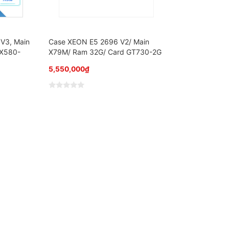
o
V3, Main
Case XEON E5 2696 V2/ Main
RX580-
X79M/ Ram 32G/ Card GT730-2G
5,550,000
₫
Đ
ư
ợ
c
x
ế
p
h
ạ
n
g
0
5
s
a
o