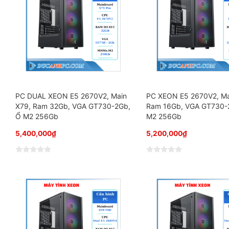
PC DUAL XEON E5 2670V2, Main
PC XEON E5 2670V2, Ma
X79, Ram 32Gb, VGA GT730-2Gb,
Ram 16Gb, VGA GT730-
Ổ M2 256Gb
M2 256Gb
5,400,000
₫
5,200,000
₫
Đ
Đ
ư
ư
ợ
ợ
c
c
x
x
ế
ế
p
p
h
h
ạ
ạ
n
n
g
g