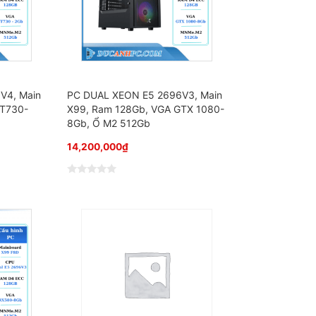
0
5
s
a
o
V4, Main
PC DUAL XEON E5 2696V3, Main
GT730-
X99, Ram 128Gb, VGA GTX 1080-
8Gb, Ổ M2 512Gb
14,200,000
₫
Đ
ư
ợ
c
x
ế
p
h
ạ
n
g
0
5
s
a