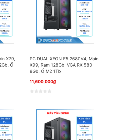
in X79,
PC DUAL XEON E5 2680V4, Main
2Gb, Ổ
X99, Ram 128Gb, VGA RX 580-
8Gb, Ổ M2 1Tb
11,600,000
₫
Đ
ư
ợ
c
x
ế
p
h
ạ
n
g