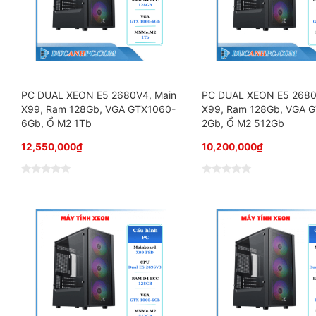
0
0
5
5
s
s
a
a
o
o
PC DUAL XEON E5 2680V4, Main
PC DUAL XEON E5 2680
X99, Ram 128Gb, VGA GTX1060-
X99, Ram 128Gb, VGA 
6Gb, Ổ M2 1Tb
2Gb, Ổ M2 512Gb
12,550,000
₫
10,200,000
₫
Đ
Đ
ư
ư
ợ
ợ
c
c
x
x
ế
ế
p
p
h
h
ạ
ạ
n
n
g
g
0
0
5
5
s
s
a
a