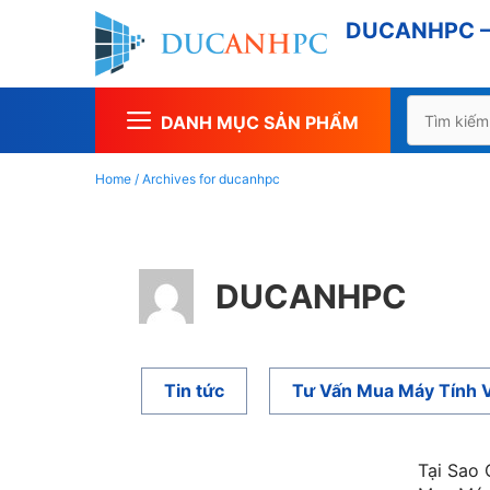
Chuyển
DUCANHPC – 
đến
nội
dung
Tìm
DANH MỤC SẢN PHẨM
kiếm
cho:
Home
/
Archives for ducanhpc
DUCANHPC
Tin tức
Tư Vấn Mua Máy Tính 
Tại Sao