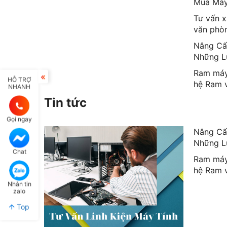
Mua Máy
Tư vấn x
văn phòn
Nâng Cấ
Những L
Ram máy 
HỖ TRỢ
hệ Ram 
NHANH
Tin tức
Gọi ngay
Nâng Cấ
Những L
Chat
Ram máy 
hệ Ram 
Nhắn tin
zalo
Top